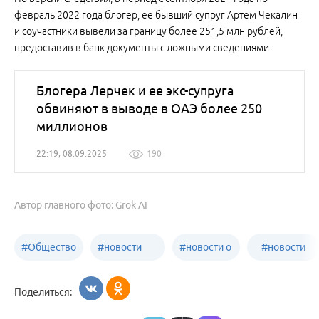
февраль 2022 года блогер, ее бывший супруг Артем Чекалин
и соучастники вывели за границу более 251,5 млн рублей,
предоставив в банк документы с ложными сведениями.
Блогера Лерчек и ее экс-супруга
обвиняют в выводе в ОАЭ более 250
миллионов
22:19, 08.09.2025
190
Автор главного фото: Grok AI
#
Общество
#
новости
#
новости о
#
новости
Бийск
образования
жизни
об армии
Поделиться:
Бийска и