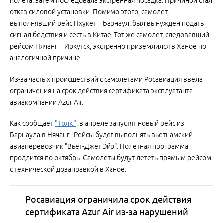
полета, затем последовала экстренная посадка. Причиной стал
отказ силовой установки. Помимо этого, самолет,
выполнявший рейс Пхукет – Барнаул, был вынужден подать
сигнал бедствия и сесть в Китае. Тот же самолет, следовавший
рейсом Нячанг – Иркутск, экстренно приземлился в Ханое по
аналогичной причине.
Из-за частых происшествий с самолетами Росавиация ввела
ограничения на срок действия сертификата эксплуатанта
авиакомпании Azur Air.
Как сообщает
"Толк"
, в апреле запустят новый рейс из
Барнаула в Нячанг. Рейсы будет выполнять вьетнамский
авиаперевозчик "Вьет-Джет Эйр". Полетная программа
продлится по октябрь. Самолеты будут лететь прямым рейсом
с технической дозаправкой в Ханое.
Росавиация ограничила срок действия
сертификата Azur Air из-за нарушений