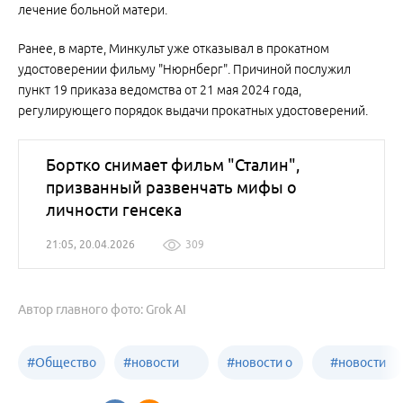
лечение больной матери.
Ранее, в марте, Минкульт уже отказывал в прокатном
удостоверении фильму "Нюрнберг". Причиной послужил
пункт 19 приказа ведомства от 21 мая 2024 года,
регулирующего порядок выдачи прокатных удостоверений.
Бортко снимает фильм "Сталин",
призванный развенчать мифы о
личности генсека
21:05, 20.04.2026
309
Автор главного фото: Grok AI
#
Общество
#
новости
#
новости о
#
новости
Бийск
образования
жизни
об армии