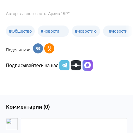
Автор главного фото: Архив "БР"
#
Общество
#
новости
#
новости о
#
новости
Бийск
образования
жизни
об армии
Поделиться:
Бийска и
Подписывайтесь на нас
Алтайского
края
Комментарии (
0
)