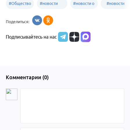
#
Общество
#
новости
#
новости о
#
новости
Бийск
образования
жизни
об армии
Поделиться:
Бийска и
Подписывайтесь на нас
Алтайского
края
Комментарии (
0
)