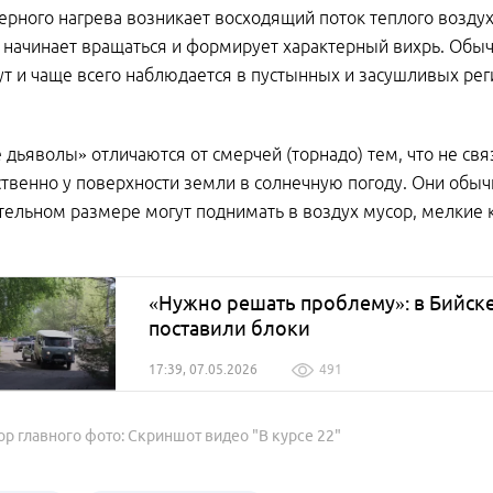
рного нагрева возникает восходящий поток теплого воздух
 начинает вращаться и формирует характерный вихрь. Обычн
т и чаще всего наблюдается в пустынных и засушливых реги
дьяволы» отличаются от смерчей (торнадо) тем, что не с
твенно у поверхности земли в солнечную погоду. Они обыч
тельном размере могут поднимать в воздух мусор, мелкие 
«Нужно решать проблему»: в Бийск
поставили блоки
17:39, 07.05.2026
491
ор главного фото: Скриншот видео "В курсе 22"