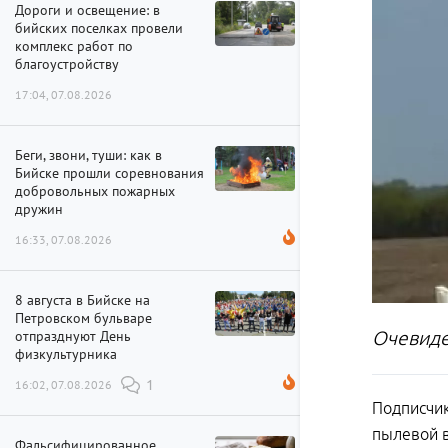
Дороги и освещение: в
бийских поселках провели
комплекс работ по
благоустройству
17:04, 07.08.2026
Беги, звони, туши: как в
Бийске прошли соревнования
добровольных пожарных
дружин
16:33, 07.08.2026
8 августа в Бийске на
Петровском бульваре
отпразднуют День
Очевиде
физкультурника
16:02, 07.08.2026
1
Подписчи
пылевой в
Фальсифицированное