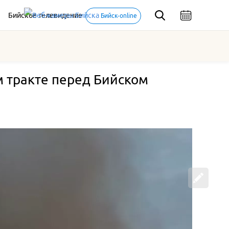
Бийское телевидение
Бийск-online
м тракте перед Бийском