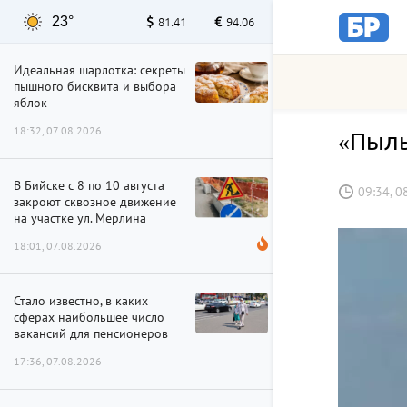
23°
81.41
94.06
Идеальная шарлотка: секреты
пышного бисквита и выбора
яблок
18:32, 07.08.2026
«Пыль
В Бийске с 8 по 10 августа
09:34, 0
закроют сквозное движение
на участке ул. Мерлина
18:01, 07.08.2026
Стало известно, в каких
сферах наибольшее число
вакансий для пенсионеров
17:36, 07.08.2026