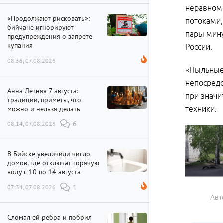
неравноме
«Продолжают рисковать»:
потоками,
бийчане игнорируют
пары мину
предупреждения о запрете
купания
России.
08:36, 07.08.2026
«Пыльные 
непосредс
Анна Летняя 7 августа:
при значи
традиции, приметы, что
техники.
можно и нельзя делать
08:14, 07.08.2026
6
В Бийске увеличили число
домов, где отключат горячую
воду с 10 по 14 августа
07:34, 07.08.2026
1
Авт
Сломал ей ребра и побрил