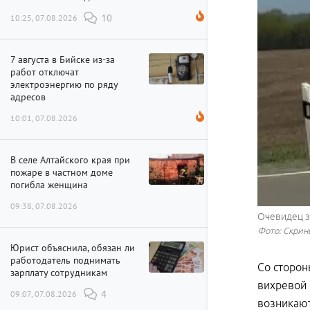
10:25, 07.08.2026
10
7 августа в Бийске из-за
работ отключат
электроэнергию по ряду
адресов
10:01, 07.08.2026
В селе Алтайского края при
пожаре в частном доме
погибла женщина
09:38, 07.08.2026
Очевидец з
Фото: Скринш
Юрист объяснила, обязан ли
работодатель поднимать
Со сторон
зарплату сотрудникам
вихревой 
09:07, 07.08.2026
4
возникают