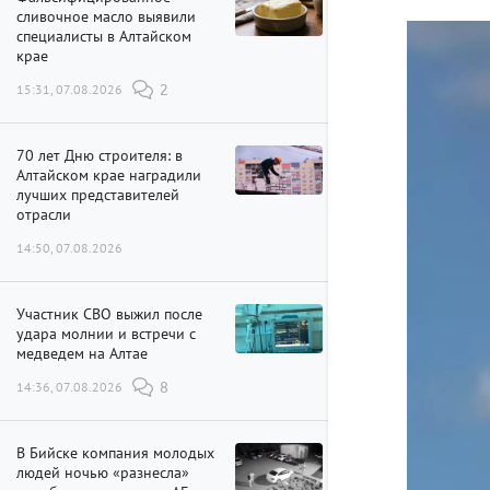
сливочное масло выявили
специалисты в Алтайском
крае
15:31, 07.08.2026
2
70 лет Дню строителя: в
Алтайском крае наградили
лучших представителей
отрасли
14:50, 07.08.2026
Участник СВО выжил после
удара молнии и встречи с
медведем на Алтае
14:36, 07.08.2026
8
В Бийске компания молодых
людей ночью «разнесла»