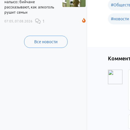
налысо: бийчане
#
Обществ
рассказывают, как алкоголь
рушит семьи
#
новости 
07:05, 07.08.2026
1
Все новости
Коммент