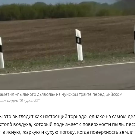
аметил «пыльного дьявола» на Чуйском тракте перед Бийском
от видео "В курсе 22"
ы это выглядит как настоящий торнадо, однако на самом д
столб воздуха, который поднимает с поверхности пыль, песо
 в ясную, жаркую и сухую погоду, когда поверхность земли