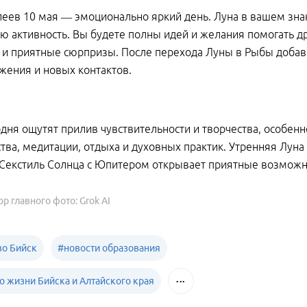
еев 10 мая — эмоционально яркий день. Луна в вашем знак
ю активность. Вы будете полны идей и желания помогать д
и приятные сюрпризы. После перехода Луны в Рыбы добави
ения и новых контактов.
дня ощутят прилив чувствительности и творчества, особенн
ства, медитации, отдыха и духовных практик. Утренняя Лун
 Секстиль Солнца с Юпитером открывает приятные возможн
ор главного фото: Grok AI
о Бийск
#
новости образования
о жизни Бийска и Алтайского края