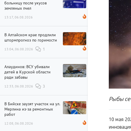
больницу после укусов
земляных пчел
13:17, 06.08.2026
В Алтайском крае продлили
штормпрогноз по горимости
13:04, 06.08.2026
1
Алаудинов: ВСУ убивали
детей в Курской области
ради забавы
12:33, 06.08.2026
3
Рыбы се
В Бийске заузят участок на ул.
Мерлина из-за ремонтных
работ
10 мая 20
12:08, 06.08.2026
инновация