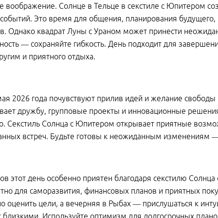
е воображение. Солнце в Тельце в секстиле с Юпитером со
событий. Это время для общения, планирования будущего,
в. Однако квадрат Луны с Ураном может принести неожид
ность — сохраняйте гибкость. День подходит для завершени
угим и приятного отдыха.
ая 2026 года почувствуют прилив идей и желание свободы 
ает дружбу, групповые проекты и инновационные решения.
о. Секстиль Солнца с Юпитером открывает приятные возмо
анных встреч. Будьте готовы к неожиданным изменениям — 
ов этот день особенно приятен благодаря секстилю Солнца
тно для саморазвития, финансовых планов и приятных поку
о оценить цели, а вечерняя в Рыбах — прислушаться к инту
 близкими. Используйте оптимизм для долгосрочных плано