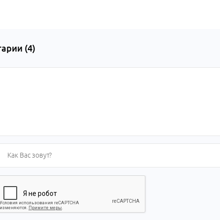
арии (
4
)