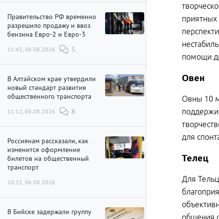
творческо
Правительство РФ временно
приятных 
разрешило продажу и ввоз
перспекти
бензина Евро-2 и Евро-3
нестабиль
11:42, 06.08.2026
5
помощи др
Овен
В Алтайском крае утвердили
новый стандарт развития
общественного транспорта
Овны 10 м
поддержив
11:12, 06.08.2026
8
творчеств
для спонт
Россиянам рассказали, как
изменится оформление
Телец
билетов на общественный
транспорт
Для Тельц
10:32, 06.08.2026
благоприя
объективн
В Бийске задержали группу
общения с