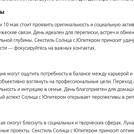
цы
 10 мая стоит проявить оригинальность и социальную акти
ужеские связи. День идеален для переписки, встреч и обме
ьной глубины. Секстиль Солнца с Юпитером приносит удачу
сти — фокусируйтесь на важных контактах.
дня могут ощутить потребность в балансе между карьерой и
объективно взглянуть на профессиональные цели. Переход
льность и интуицию в семье. День благоприятен для домашне
й аспект Солнца с Юпитером открывает перспективы в реп
ая смогут блеснуть в социальных и творческих сферах. Лун
ные проекты. Секстиль Солнца с Юпитером приносит опти