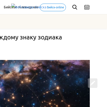
Бийское телевидение
Бийск-online
аждому знаку зодиака