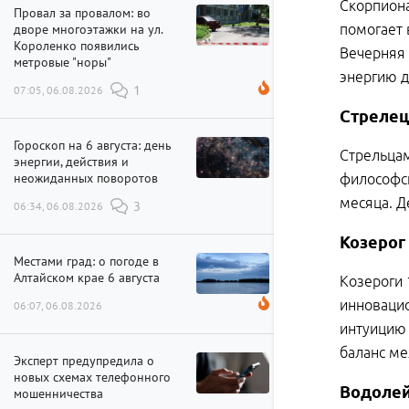
Скорпиона
Провал за провалом: во
дворе многоэтажки на ул.
помогает 
Короленко появились
Вечерняя 
метровые "норы"
энергию д
07:05, 06.08.2026
1
Стрелец
Гороскоп на 6 августа: день
Стрельцам
энергии, действия и
неожиданных поворотов
философск
месяца. Д
06:34, 06.08.2026
3
Козерог
Местами град: о погоде в
Алтайском крае 6 августа
Козероги 
инновацио
06:07, 06.08.2026
интуицию 
баланс м
Эксперт предупредила о
новых схемах телефонного
Водоле
мошенничества