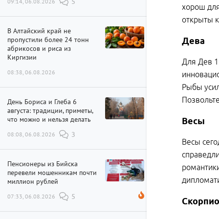
09:14, 06.08.2026
5
хорош для
открыты 
В Алтайский край не
пропустили более 24 тонн
Дева
абрикосов и риса из
Киргизии
Для Дев 1
08:38, 06.08.2026
инновацио
Рыбы усил
Позвольте
День Бориса и Глеба 6
августа: традиции, приметы,
что можно и нельзя делать
Весы
08:08, 06.08.2026
3
Весы сего
справедли
Пенсионеры из Бийска
романтики
перевели мошенникам почти
дипломат
миллион рублей
07:33, 06.08.2026
5
Скорпи