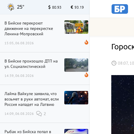
25°
80.93
93.19
В Бийске перекроют
движение на перекрестке
Ленина-Мопровский
15:05, 06.08.2026
Горос
В Бийске произошло ДТП на
08:07, 1
ул. Социалистической
14:39, 06.08.2026
Лайма Вайкуле заявила, что
возьмет в руки автомат, если
Россия нападет на Латвию
14:09, 06.08.2026
2
Рыбак из Бийска попал в