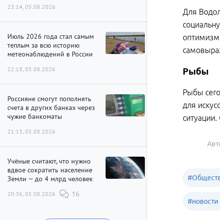
23:14, 05.08.2026
Для Водол
социальну
Июль 2026 года стал самым
оптимизм 
теплым за всю историю
самовыраж
метеонаблюдений в России
22:18, 05.08.2026
Рыбы
Рыбы сего
Россияне смогут пополнять
для искус
счета в других банках через
чужие банкоматы
ситуации.
21:13, 05.08.2026
Авт
Учёные считают, что нужно
вдвое сократить население
#
Обществ
Земли — до 4 млрд человек
20:36, 05.08.2026
16
#
новости 