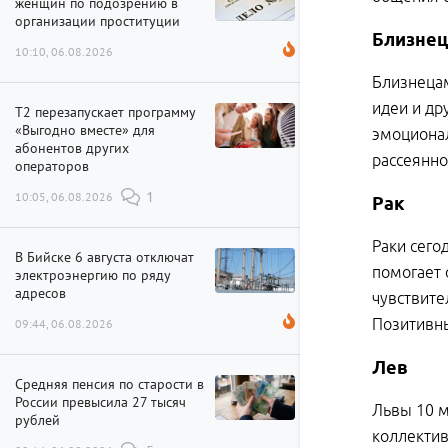
женщин по подозрению в
организации проституции
Близне
10:10, 06.08.2026
Близнецам
идеи и др
Т2 перезапускает программу
«Выгодно вместе» для
эмоционал
абонентов других
рассеянно
операторов
10:05, 06.08.2026
1
Рак
Раки сего
В Бийске 6 августа отключат
помогает 
электроэнергию по ряду
адресов
чувствите
Позитивны
09:44, 06.08.2026
Лев
Средняя пенсия по старости в
России превысила 27 тысяч
Львы 10 м
рублей
коллектив