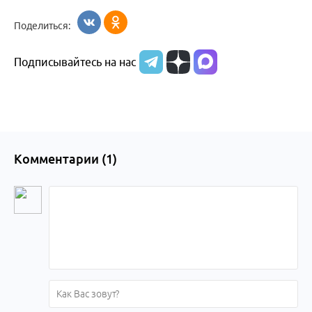
Бийск
образования
жизни
об армии
Поделиться:
Бийска и
Подписывайтесь на нас
Алтайского
края
Комментарии (
1
)