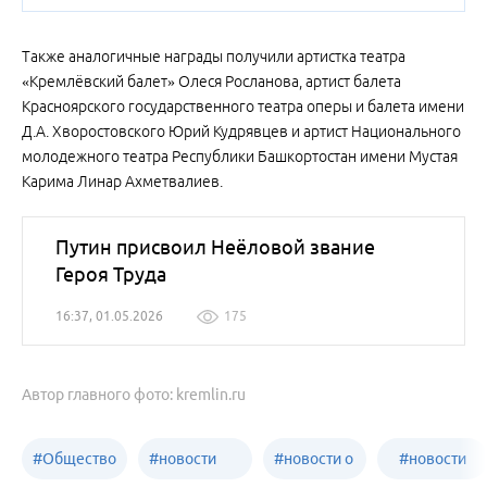
Также аналогичные награды получили артистка театра
«Кремлёвский балет» Олеся Росланова, артист балета
Красноярского государственного театра оперы и балета имени
Д.А. Хворостовского Юрий Кудрявцев и артист Национального
молодежного театра Республики Башкортостан имени Мустая
Карима Линар Ахметвалиев.
Путин присвоил Неёловой звание
Героя Труда
16:37, 01.05.2026
175
Автор главного фото: kremlin.ru
#
Общество
#
новости
#
новости о
#
новости