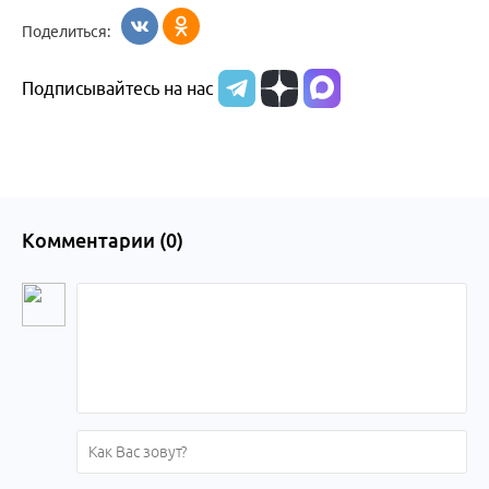
Бийск
образования
жизни
об армии
Поделиться:
Бийска и
Подписывайтесь на нас
Алтайского
края
Комментарии (
0
)