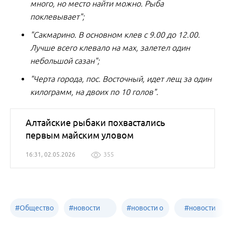
много, но место найти можно. Рыба
поклевывает";
"Сакмарино. В основном клев с 9.00 до 12.00.
Лучше всего клевало на мах, залетел один
небольшой сазан";
"Черта города, пос. Восточный, идет лещ за один
килограмм, на двоих по 10 голов".
Алтайские рыбаки похвастались
первым майским уловом
16:31, 02.05.2026
355
#
Общество
#
новости
#
новости о
#
новости