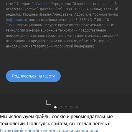
сети "Интернет":
biwork.ru
. Учредитель: Общество с ограниченной
ответственностью "Пресса-Бийск" (ОГРН 1062204039864). Главный
редактор: Каршева Наталья Алексеевна. Адрес электронной почты:
br@biwork.ru
, номер телефона редакции: 8 (3854) 317-001. 18+
"На информационном ресурсе применяются рекомендательные
технологии (информационные технологии предоставления
информации на основе сбора, систематизации и анализа сведений,
относящихся к предпочтениям пользователей сети "Интернет",
находящихся на территории Российской Федерации)".
Подписаться на газету
Мы используем файлы cookie и рекомендательные
технологии. Пользуясь сайтом, вы соглашаетесь с
Политикой обработки персональных данных