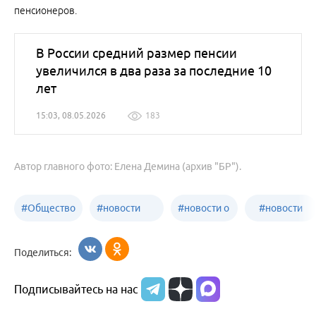
пенсионеров.
В России средний размер пенсии
увеличился в два раза за последние 10
лет
15:03, 08.05.2026
183
Автор главного фото: Елена Демина (архив "БР").
#
Общество
#
новости
#
новости о
#
новости
Бийск
образования
жизни
об армии
Поделиться:
Бийска и
Подписывайтесь на нас
Алтайского
края