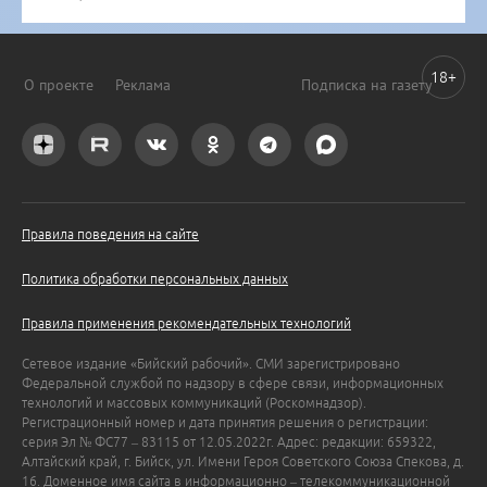
18+
О проекте
Реклама
Подписка на газету
Правила поведения на сайте
Политика обработки персональных данных
Правила применения рекомендательных технологий
Сетевое издание «Бийский рабочий». СМИ зарегистрировано
Федеральной службой по надзору в сфере связи, информационных
технологий и массовых коммуникаций (Роскомнадзор).
Регистрационный номер и дата принятия решения о регистрации:
серия Эл № ФС77 – 83115 от 12.05.2022г. Адрес: редакции: 659322,
Алтайский край, г. Бийск, ул. Имени Героя Советского Союза Спекова, д.
16. Доменное имя сайта в информационно – телекоммуникационной