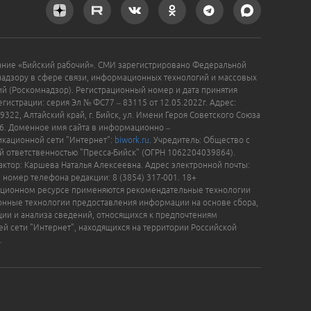
ание «Бийский рабочий». СМИ зарегистрировано Федеральной
надзору в сфере связи, информационных технологий и массовых
й (Роскомнадзор). Регистрационный номер и дата принятия
гистрации: серия Эл № ФС77 – 83115 от 12.05.2022г. Адрес:
9322, Алтайский край, г. Бийск, ул. Имени Героя Советского Союза
16. Доменное имя сайта в информационно –
кационной сети "Интернет":
biwork.ru
. Учредитель: Общество с
й ответственностью "Пресса-Бийск" (ОГРН 1062204039864).
актор: Каршева Наталья Алексеевна. Адрес электронной почты:
, номер телефона редакции: 8 (3854) 317-001. 18+
ционном ресурсе применяются рекомендательные технологии
нные технологии предоставления информации на основе сбора,
ции и анализа сведений, относящихся к предпочтениям
ей сети "Интернет", находящихся на территории Российской
.