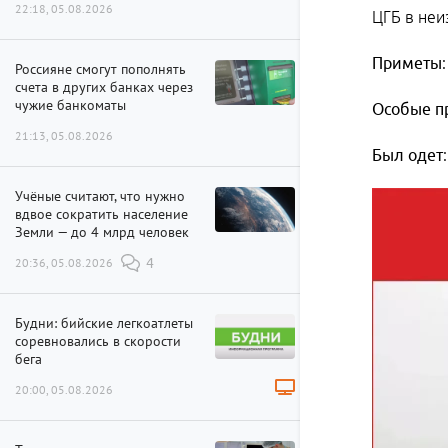
22:18, 05.08.2026
ЦГБ в неи
Приметы
Россияне смогут пополнять
счета в других банках через
чужие банкоматы
Особые
п
21:13, 05.08.2026
Был
одет
Учёные считают, что нужно
вдвое сократить население
Земли — до 4 млрд человек
20:36, 05.08.2026
4
Будни: бийские легкоатлеты
соревновались в скорости
бега
20:00, 05.08.2026