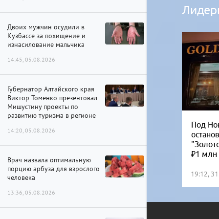
Лидер
Двоих мужчин осудили в
Кузбассе за похищение и
изнасилование мальчика
14:45, 05.08.2026
Губернатор Алтайского края
Виктор Томенко презентовал
Мишустину проекты по
развитию туризма в регионе
Под Но
14:20, 05.08.2026
остано
"Золот
₽1 млн
Врач назвала оптимальную
порцию арбуза для взрослого
19:12, 3
человека
13:36, 05.08.2026