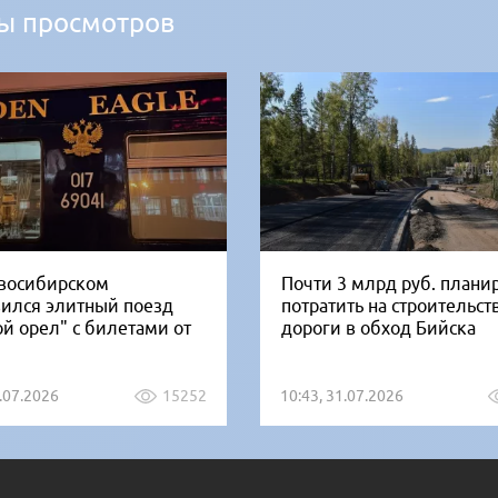
ы просмотров
восибирском
Почти 3 млрд руб. плани
вился элитный поезд
потратить на строительст
ой орел" с билетами от
дороги в обход Бийска
1.07.2026
15252
10:43, 31.07.2026