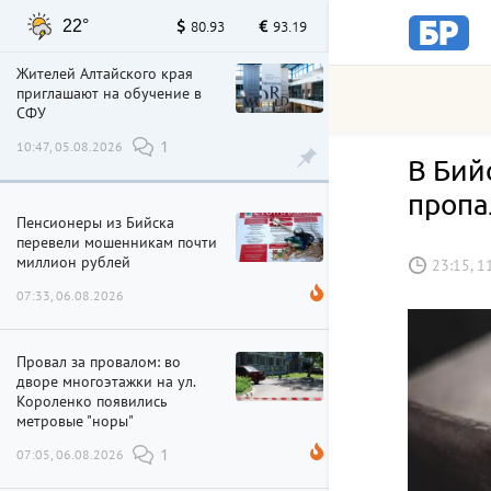
22°
80.93
93.19
Жителей Алтайского края
приглашают на обучение в
СФУ
10:47, 05.08.2026
1
В Бий
пропа
Пенсионеры из Бийска
перевели мошенникам почти
миллион рублей
23:15, 1
07:33, 06.08.2026
Провал за провалом: во
дворе многоэтажки на ул.
Короленко появились
метровые "норы"
07:05, 06.08.2026
1