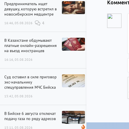
Коммент
Предприниматель ищет
девушку, которую встретил в
новосибирском медцентре
16:46, 05.08.2026
4
В Казахстане обдумывают
платные онлайн-разрешения
на въезд иностранцев
16:16, 05.08.2026
Суд оставил в силе приговор
экс-начальнику
спецуправления МЧС Бийска
15:42, 05.08.2026
В Бийске 6 августа отключат
подачу газа по ряду адресов
15:11, 05.08.2026