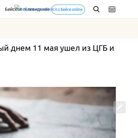
Бийское телевидение
Бийск-online
ый днем 11 мая ушел из ЦГБ и