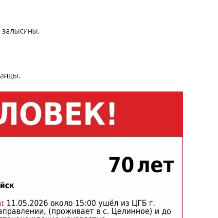
т залысины.
панцы.