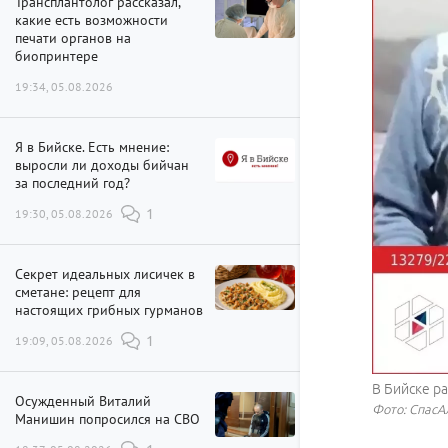
Трансплантолог рассказал,
какие есть возможности
печати органов на
биопринтере
19:34, 05.08.2026
Я в Бийске. Есть мнение:
выросли ли доходы бийчан
за последний год?
19:30, 05.08.2026
1
Секрет идеальных лисичек в
сметане: рецепт для
настоящих грибных гурманов
19:09, 05.08.2026
1
В Бийске р
Осужденный Виталий
Фото: СпасА
Манишин попросился на СВО