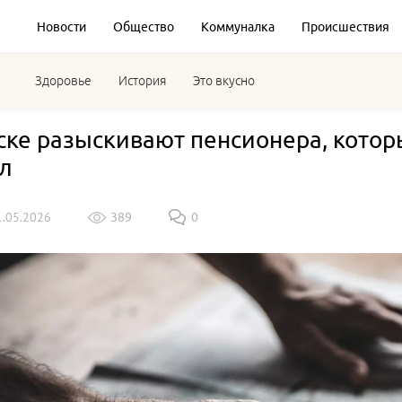
Новости
Общество
Коммуналка
Происшествия
Здоровье
История
Это вкусно
ске разыскивают пенсионера, котор
л
1.05.2026
389
0