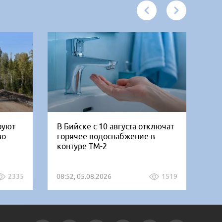
руют
В Бийске с 10 августа отключат
«Б
во
горячее водоснабжение в
но
контуре ТМ-2
от
2335
08:52, 05.08.2026
1519
07: