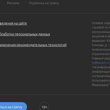
Реклама
Подписка на газету
ведения на сайте
Сетевое изд
службой по 
коммуникаци
бработки персональных данных
решения о ре
редакции: 65
именения рекомендательных технологий
Спекова, д. 
телекоммуни
ограниченно
Главный ред
br@biwork.ru
"На информа
(информацио
систематиза
пользовател
Федерации)"
ься на газету
18+