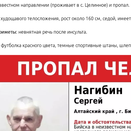
звестном направлении (проживает в с. Целинное) и пропал.
: худощавого телосложения, рост около 160 см, седой, имее
риметы
: невнятная речь после инсульта.
: футболка красного цвета, темные спортивные штаны, шле