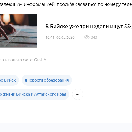
адеющим информацией, просьба связаться по номеру теле
В Бийске уже три недели ищут 55
16:41, 06.05.2026
343
ор главного фото: Grok AI
о Бийск
#
новости образования
о жизни Бийска и Алтайского края