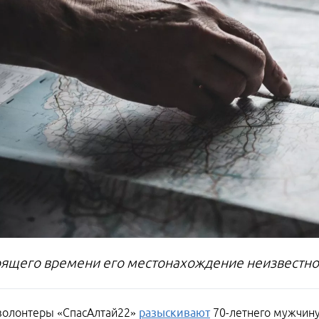
оящего времени его местонахождение неизвестно
 волонтеры «СпасАлтай22»
разыскивают
70-летнего мужчину,