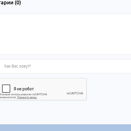
арии (
0
)