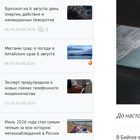
Гороскоп на 6 августа: день
энергии, действия и
неожиданных поворотов
06:34, 06.08.2026
3
Местами град: о погоде в
Алтайском крае 6 августа
06:07, 06.08.2026
Эксперт предупредила о
новых схемах телефонного
мошенничества
23:14, 05.08.2026
До наст
Июль 2026 года стал самым
теплым за всю историю
метеонаблюдений в России
В Бийске