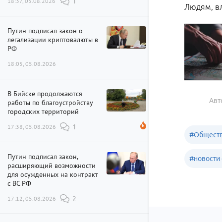
18:37, 05.08.2026
1
Людям, вл
Путин подписал закон о
легализации криптовалюты в
РФ
18:05, 05.08.2026
В Бийске продолжаются
Авт
работы по благоустройству
городских территорий
17:38, 05.08.2026
1
#
Обществ
Путин подписал закон,
#
новости 
расширяющий возможности
для осужденных на контракт
с ВС РФ
17:12, 05.08.2026
2