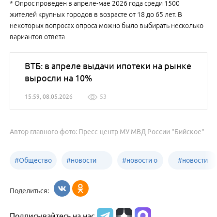
* Опрос проведен в апреле-мае 2026 года среди 1500
жителей крупных городов в возрасте от 18 до 65 лет. В
некоторых вопросах опроса можно было выбирать несколько
вариантов ответа.
ВТБ: в апреле выдачи ипотеки на рынке
выросли на 10%
15:59, 08.05.2026
53
Автор главного фото: Пресс-центр МУ МВД России "Бийское"
#
Общество
#
новости
#
новости о
#
новости
Бийск
образования
жизни
об армии
Поделиться:
Бийска и
Подписывайтесь на нас
Алтайского