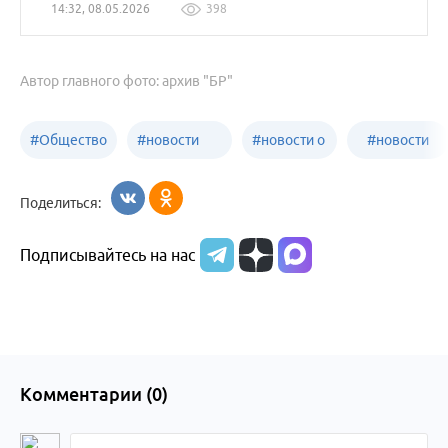
14:32, 08.05.2026
398
Автор главного фото: архив "БР"
#
Общество
#
новости
#
новости о
#
новости
Бийск
образования
жизни
об армии
Поделиться:
Бийска и
Подписывайтесь на нас
Алтайского
края
Комментарии (
0
)