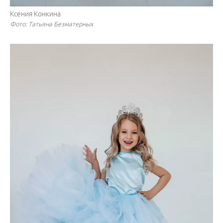
Ксения Конкина
Фото: Татьяна Безматерных