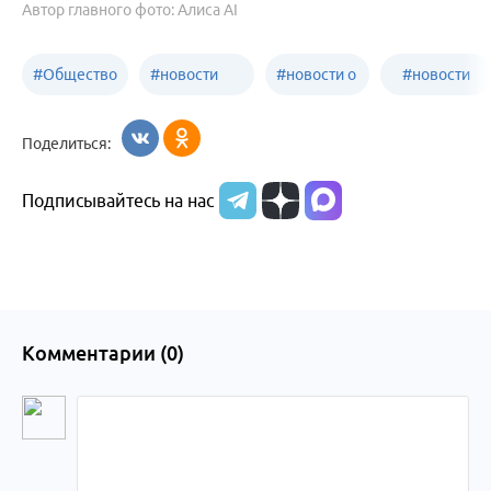
Автор главного фото: Алиса AI
#
Общество
#
новости
#
новости о
#
новости
Бийск
образования
жизни
об армии
Поделиться:
Бийска и
Подписывайтесь на нас
Алтайского
края
Комментарии (
0
)