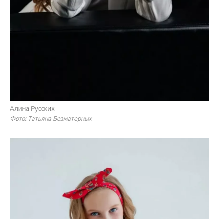
Алина Русских
Фото: Татьяна Безматерных