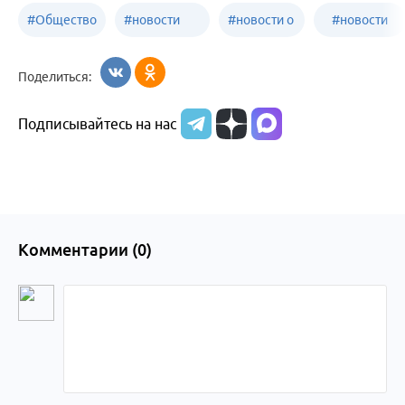
#
Общество
#
новости
#
новости о
#
новости
Бийск
образования
жизни
об армии
Поделиться:
Бийска и
Подписывайтесь на нас
Алтайского
края
Комментарии (
0
)