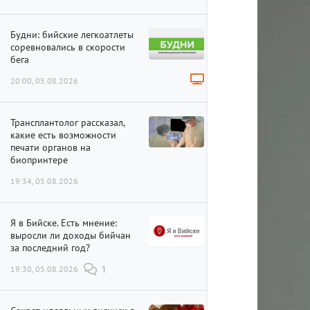
Будни: бийские легкоатлеты
соревновались в скорости
бега
20:00, 05.08.2026
Трансплантолог рассказал,
какие есть возможности
печати органов на
биопринтере
19:34, 05.08.2026
Я в Бийске. Есть мнение:
выросли ли доходы бийчан
за последний год?
19:30, 05.08.2026
1