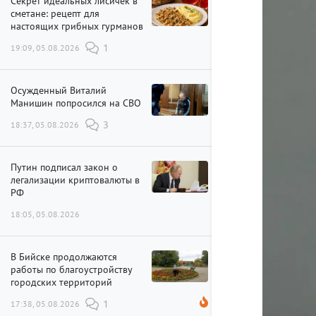
Секрет идеальных лисичек в
сметане: рецепт для
настоящих грибных гурманов
19:09, 05.08.2026
1
Осужденный Виталий
Манишин попросился на СВО
18:37, 05.08.2026
3
Путин подписал закон о
легализации криптовалюты в
РФ
18:05, 05.08.2026
В Бийске продолжаются
работы по благоустройству
городских территорий
17:38, 05.08.2026
1