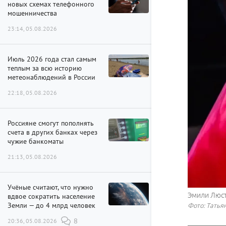
новых схемах телефонного
мошенничества
23:14, 05.08.2026
Июль 2026 года стал самым
теплым за всю историю
метеонаблюдений в России
22:18, 05.08.2026
Россияне смогут пополнять
счета в других банках через
чужие банкоматы
21:13, 05.08.2026
Учёные считают, что нужно
Эмили Люс
вдвое сократить население
Земли — до 4 млрд человек
Фото: Татья
20:36, 05.08.2026
8