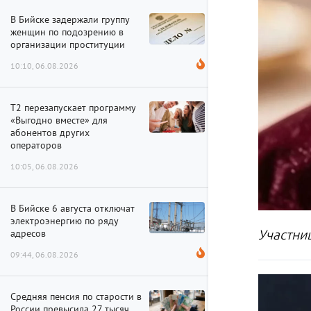
В Бийске задержали группу
женщин по подозрению в
организации проституции
10:10, 06.08.2026
Т2 перезапускает программу
«Выгодно вместе» для
абонентов других
операторов
10:05, 06.08.2026
В Бийске 6 августа отключат
электроэнергию по ряду
адресов
Участни
09:44, 06.08.2026
Средняя пенсия по старости в
России превысила 27 тысяч