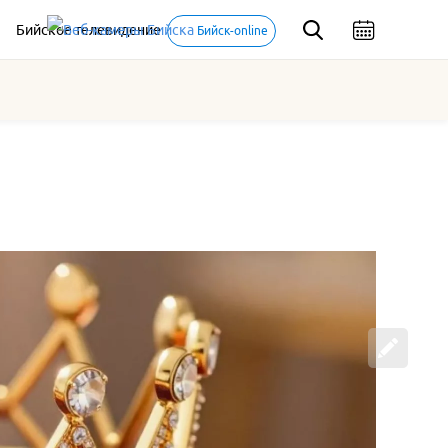
Бийское телевидение
Бийск-online