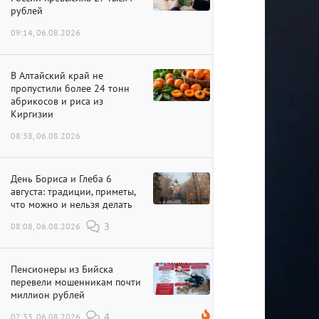
рублей
09:14, 06.08.2026
В Алтайский край не
пропустили более 24 тонн
абрикосов и риса из
Киргизии
08:38, 06.08.2026
День Бориса и Глеба 6
августа: традиции, приметы,
что можно и нельзя делать
08:08, 06.08.2026
3
Пенсионеры из Бийска
перевели мошенникам почти
миллион рублей
07:33, 06.08.2026
4