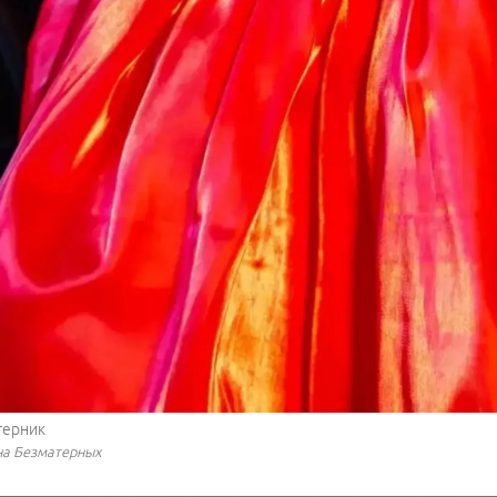
терник
на Безматерных