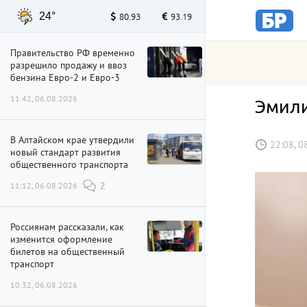
24°
80.93
93.19
Правительство РФ временно
разрешило продажу и ввоз
бензина Евро-2 и Евро-3
11:42, 06.08.2026
Эмили
В Алтайском крае утвердили
22:08, 0
новый стандарт развития
общественного транспорта
11:12, 06.08.2026
2
Россиянам рассказали, как
изменится оформление
билетов на общественный
транспорт
10:32, 06.08.2026