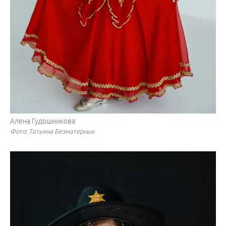
Алена Гудошникова
Фото: Татьяна Безматерных