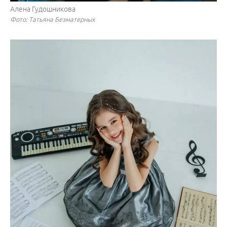
Алена Гудошникова
Фото: Татьяна Безматерных