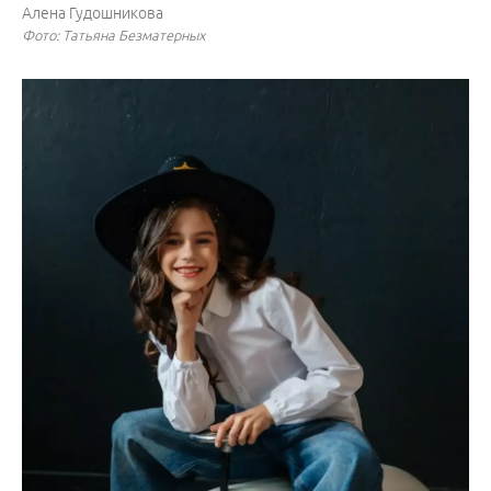
Алена Гудошникова
Фото: Татьяна Безматерных