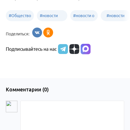
#
Общество
#
новости
#
новости о
#
новости
Бийск
образования
жизни
об армии
Поделиться:
Бийска и
Подписывайтесь на нас
Алтайского
края
Комментарии (
0
)