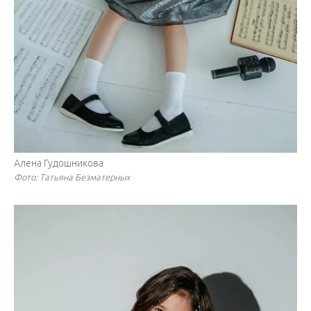
Алена Гудошникова
Фото: Татьяна Безматерных