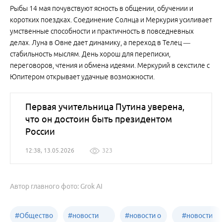
Рыбы 14 мая почувствуют ясность в общении, обучении и
коротких поездках. Соединение Солнца и Меркурия усиливает
умственные способности и практичность в повседневных
делах. Луна в Овне дает динамику, а переход в Телец —
стабильность мыслям. День хорош для переписки,
переговоров, чтения и обмена идеями. Меркурий в секстиле с
Юпитером открывает удачные возможности.
Первая учительница Путина уверена,
что он достоин быть президентом
России
12:38, 13.05.2026
323
Автор главного фото: Grok AI
#
Общество
#
новости
#
новости о
#
новости