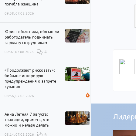
погибла женщина
09:38, 07.08.2026
Юрист объяснила, обязан ли
работодатель поднимать
зарплату сотрудникам
09:07, 07.08.2026
4
«Продолжают рисковать»:
бийчане игнорируют
предупреждения о запрете
купания
08:36, 07.08.2026
Анна Летняя 7 августа:
Лидер
традиции, приметы, что
можно и нельзя делать
08:14, 07.08.2026
6