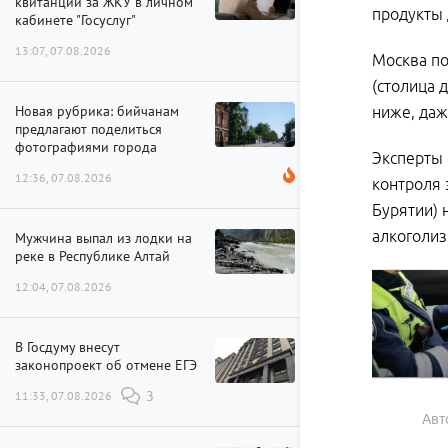
квитанции за ЖКУ в личном
продукты 
кабинете "Госуслуг"
13:07, 07.08.2026
Москва по
(столица 
Новая рубрика: бийчанам
ниже, даж
предлагают поделиться
фотографиями города
Эксперты 
12:36, 07.08.2026
контроля 
Бурятии) 
алкоголиз
Мужчина выпал из лодки на
реке в Республике Алтай
12:04, 07.08.2026
В Госдуму внесут
законопроект об отмене ЕГЭ
11:33, 07.08.2026
3
Авт