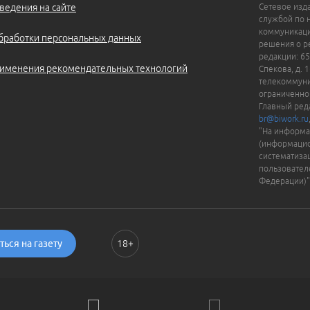
ведения на сайте
Сетевое изд
службой по 
коммуникаци
бработки персональных данных
решения о ре
редакции: 65
именения рекомендательных технологий
Спекова, д. 
телекоммуни
ограниченно
Главный ред
br@biwork.ru
"На информа
(информацио
систематиза
пользовател
Федерации)"
ься на газету
18+