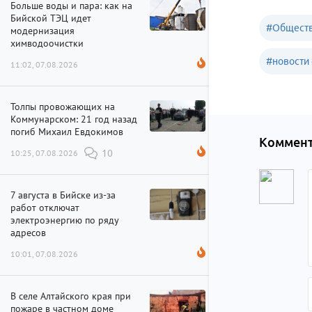
Больше воды и пара: как на
Бийской ТЭЦ идет
#
Обществ
модернизация
химводоочистки
#
новости 
11:02, 07.08.2026
Толпы провожающих на
Коммунарском: 21 год назад
погиб Михаил Евдокимов
Коммент
10:25, 07.08.2026
10
7 августа в Бийске из-за
работ отключат
электроэнергию по ряду
адресов
10:01, 07.08.2026
В селе Алтайского края при
пожаре в частном доме