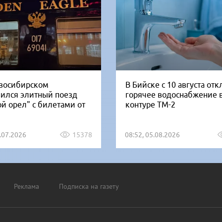
восибирском
В Бийске с 10 августа от
вился элитный поезд
горячее водоснабжение 
ой орел" с билетами от
контуре ТМ-2
1.07.2026
15378
08:52, 05.08.2026
Реклама
Подписка на газету