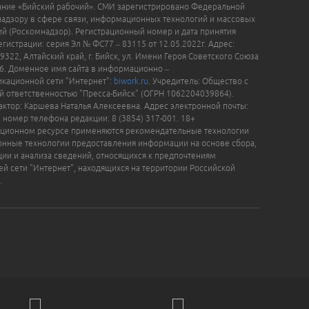
ание «Бийский рабочий». СМИ зарегистрировано Федеральной
надзору в сфере связи, информационных технологий и массовых
й (Роскомнадзор). Регистрационный номер и дата принятия
гистрации: серия Эл № ФС77 – 83115 от 12.05.2022г. Адрес:
9322, Алтайский край, г. Бийск, ул. Имени Героя Советского Союза
16. Доменное имя сайта в информационно –
кационной сети "Интернет":
biwork.ru
. Учредитель: Общество с
й ответственностью "Пресса-Бийск" (ОГРН 1062204039864).
актор: Каршева Наталья Алексеевна. Адрес электронной почты:
, номер телефона редакции: 8 (3854) 317-001. 18+
ционном ресурсе применяются рекомендательные технологии
нные технологии предоставления информации на основе сбора,
ции и анализа сведений, относящихся к предпочтениям
ей сети "Интернет", находящихся на территории Российской
.