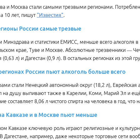
ува и Москва стали самыми трезвыми регионами. Потреблен
за 10 лет, пишут
"Известия"
.
егионы России самые трезвые
 Минздрава и статистики ЕМИСС, меньше всего алкоголя в 
ьском крае, Туве и Москве. Абсолютные трезвенники — Чечня
(0,63 л) и Дагестан (0,9 л). В остальных регионах из этой гр
 регионах России пьют алкоголь больше всего
ами стали Ненецкий автономный округ (18,2 л), Еврейская ав
л на душу выпивают также в Карелии, Коми, Марий Эл и ещё
ие составляет 8,06 л чистого спирта на человека в год, что 
на Кавказе и в Москве пьют меньше
ом Кавказе ключевую роль играют религиозные и культурн
 В Дагестане, например, даже некоторые торговые сети воо