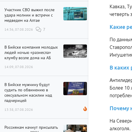
Кавказ, Т
Участник СВО выжил после
четверть 
удара молнии и встречи с
медведем на Алтае
Какие р
14:36, 07.08.2026
7
По данным
В Бийске компания молодых
Ставропол
людей ночью «разнесла»
Ингушетия 
клумбу возле дома на АБ
14:09, 07.08.2026
В каких
Антилидер
В Бийске мужчину будут
Более 10 
судить по обвинению в
сексуальном насилии над
потреблен
падчерицей
Почему 
13:38, 07.08.2026
На Северн
Россиянам начнут присылать
алкоголя.