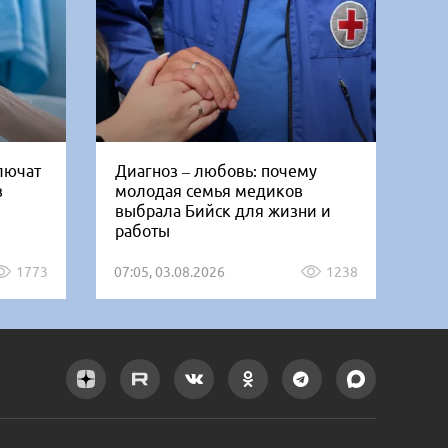
ключат
Диагноз – любовь: почему
Би
в
молодая семья медиков
от
выбрала Бийск для жизни и
дн
работы
1773
07:05, 03.08.2026
1238
12: