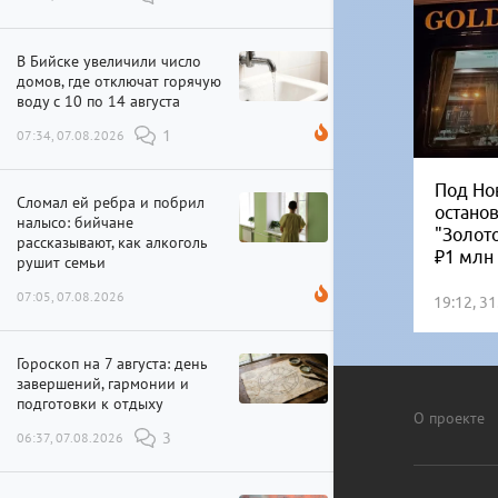
В Бийске увеличили число
домов, где отключат горячую
воду с 10 по 14 августа
07:34, 07.08.2026
1
Под Но
Сломал ей ребра и побрил
остано
налысо: бийчане
"Золот
рассказывают, как алкоголь
₽1 млн
рушит семьи
07:05, 07.08.2026
19:12, 3
Гороскоп на 7 августа: день
завершений, гармонии и
подготовки к отдыху
О проекте
06:37, 07.08.2026
3