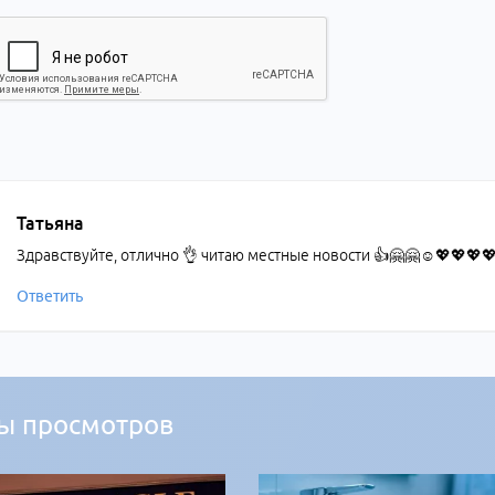
Татьяна
Здравствуйте, отлично 👌 читаю местные новости 👍🤗🤗☺️💖💖💖
Ответить
ы просмотров