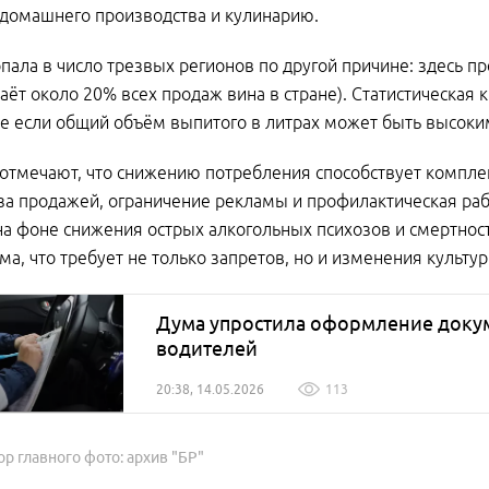
домашнего производства и кулинарию.
пала в число трезвых регионов по другой причине: здесь п
даёт около 20% всех продаж вина в стране). Статистическая 
е если общий объём выпитого в литрах может быть высоки
отмечают, что снижению потребления способствует комплекс
за продажей, ограничение рекламы и профилактическая рабо
на фоне снижения острых алкогольных психозов и смертност
ма, что требует не только запретов, но и изменения культ
Дума упростила оформление доку
водителей
20:38, 14.05.2026
113
ор главного фото: архив "БР"