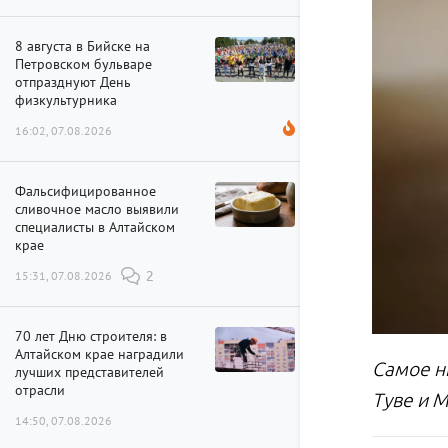
8 августа в Бийске на
Петровском бульваре
отпразднуют День
физкультурника
16:02, 07.08.2026
Фальсифицированное
сливочное масло выявили
специалисты в Алтайском
крае
15:31, 07.08.2026
2
70 лет Дню строителя: в
Алтайском крае наградили
Самое н
лучших представителей
отрасли
Туве и 
14:50, 07.08.2026