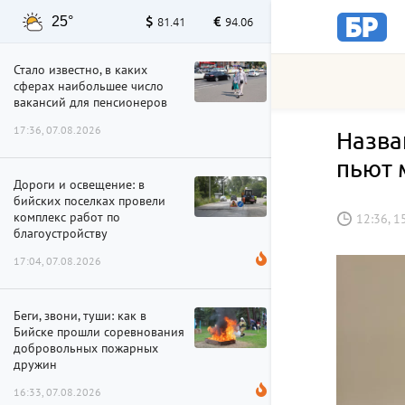
25°
81.41
94.06
Стало известно, в каких
сферах наибольшее число
вакансий для пенсионеров
17:36, 07.08.2026
Назва
пьют 
Дороги и освещение: в
бийских поселках провели
комплекс работ по
12:36, 1
благоустройству
17:04, 07.08.2026
Беги, звони, туши: как в
Бийске прошли соревнования
добровольных пожарных
дружин
16:33, 07.08.2026