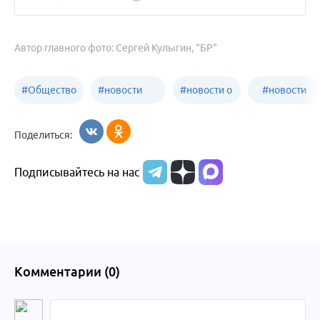
Автор главного фото: Сергей Кулыгин, "БР"
#
Общество
#
новости
#
новости о
#
новости
Бийск
образования
жизни
об армии
Поделиться:
Бийска и
Подписывайтесь на нас
Алтайского
края
Комментарии (
0
)