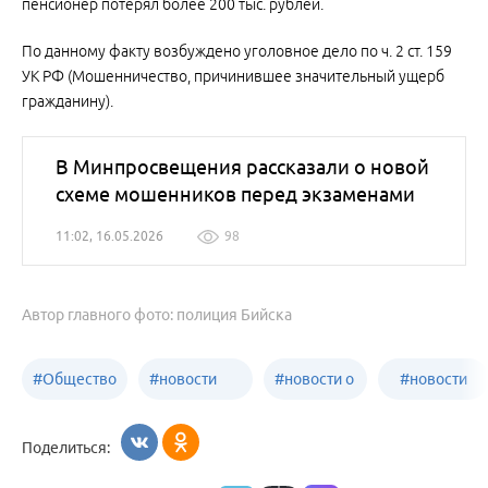
пенсионер потерял более 200 тыс. рублей.
По данному факту возбуждено уголовное дело по ч. 2 ст. 159
УК РФ (Мошенничество, причинившее значительный ущерб
гражданину).
В Минпросвещения рассказали о новой
схеме мошенников перед экзаменами
11:02, 16.05.2026
98
Автор главного фото: полиция Бийска
#
Общество
#
новости
#
новости о
#
новости
Бийск
образования
жизни
об армии
Поделиться:
Бийска и