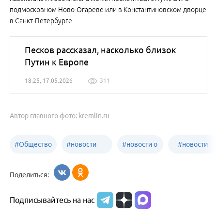
подмосковном Ново-Огареве или в Константиновском дворце
в Санкт-Петербурге.
Песков рассказал, насколько близок
Путин к Европе
18:25, 17.05.2026
311
Автор главного фото: kremlin.ru
#
Общество
#
новости
#
новости о
#
новости
Бийск
образования
жизни
об армии
Поделиться:
Бийска и
Подписывайтесь на нас
Алтайского