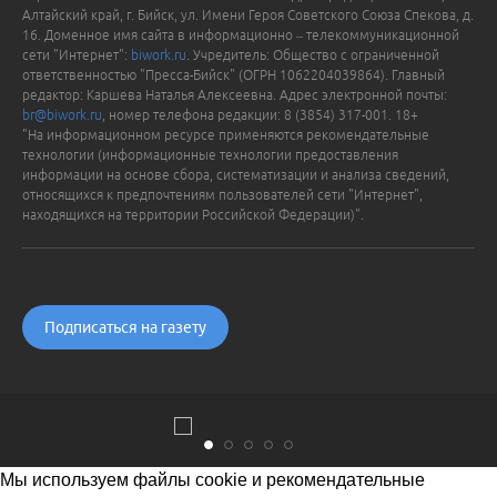
Алтайский край, г. Бийск, ул. Имени Героя Советского Союза Спекова, д.
16. Доменное имя сайта в информационно – телекоммуникационной
сети "Интернет":
biwork.ru
. Учредитель: Общество с ограниченной
ответственностью "Пресса-Бийск" (ОГРН 1062204039864). Главный
редактор: Каршева Наталья Алексеевна. Адрес электронной почты:
br@biwork.ru
, номер телефона редакции: 8 (3854) 317-001. 18+
"На информационном ресурсе применяются рекомендательные
технологии (информационные технологии предоставления
информации на основе сбора, систематизации и анализа сведений,
относящихся к предпочтениям пользователей сети "Интернет",
находящихся на территории Российской Федерации)".
Подписаться на газету
Мы используем файлы cookie и рекомендательные