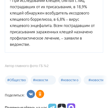
- При исследовании клещей, снятых с лиц,
пострадавших от их присасывания, в 18,9%
клещей обнаружен возбудитель иксодового
клещевого боррелиоза, в 6,8% – вирус
клещевого энцефалита. Всем пострадавшим от
присасывания зараженных клещей назначено
профилактическое лечение, – заявили в
ведомстве.
Автор главного фото: ГБ №2
#
Общество
#
новости
#
новости о
#
новости
Бийск
образования
жизни
об армии
Поделиться:
Бийска и
Подписывайтесь на нас
Алтайского