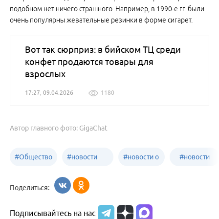
подобном нет ничего страшного. Например, в 1990-е гг. были
очень популярны жевательные резинки в форме сигарет.
Вот так сюрприз: в бийском ТЦ среди
конфет продаются товары для
взрослых
17:27, 09.04.2026
1180
Автор главного фото: GigaChat
#
Общество
#
новости
#
новости о
#
новости
Бийск
образования
жизни
об армии
Поделиться:
Бийска и
Подписывайтесь на нас
Алтайского