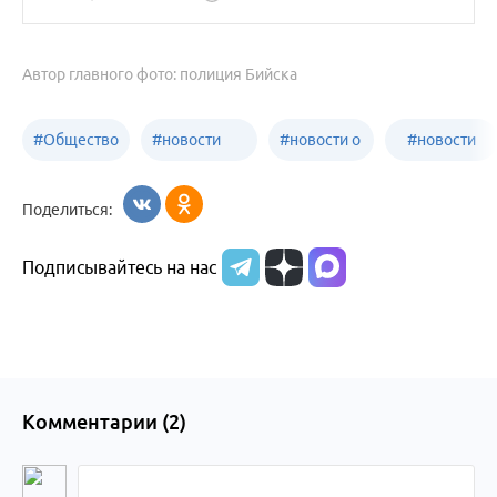
Автор главного фото: полиция Бийска
#
Общество
#
новости
#
новости о
#
новости
Бийск
образования
жизни
об армии
Поделиться:
Бийска и
Подписывайтесь на нас
Алтайского
края
Комментарии (
2
)