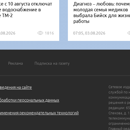
е с 10 августа отключат
Диагноз – любовь: почем
е водоснабжение в
молодая семья медиков
е ТМ-2
выбрала Бийск для жизн
работы
5.08.2026
1816
07:05, 03.08.2026
Реклама
Подписка на газету
ведения на сайте
Сетевое изд
службой по 
коммуникаци
бработки персональных данных
решения о ре
редакции: 65
именения рекомендательных технологий
Спекова, д. 
телекоммуни
ограниченно
Главный ред