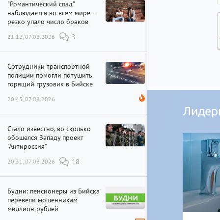
"Романтический спад"
наблюдается во всем мире –
резко упало число браков
21:12, 07.08.2026
3
Сотрудники транспортной
полиции помогли потушить
горящий грузовик в Бийске
20:45, 07.08.2026
Лидер
Стало известно, во сколько
обошелся Западу проект
"Антироссия"
20:31, 07.08.2026
18
Будни: пенсионеры из Бийска
перевели мошенникам
миллион рублей