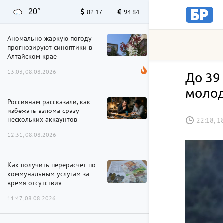
20°
82.17
94.84
Аномально жаркую погоду
прогнозируют синоптики в
Алтайском крае
13:03, 08.08.2026
До 39
моло
Россиянам рассказали, как
избежать взлома сразу
нескольких аккаунтов
22:18, 1
12:31, 08.08.2026
Как получить перерасчет по
коммунальным услугам за
время отсутствия
11:47, 08.08.2026