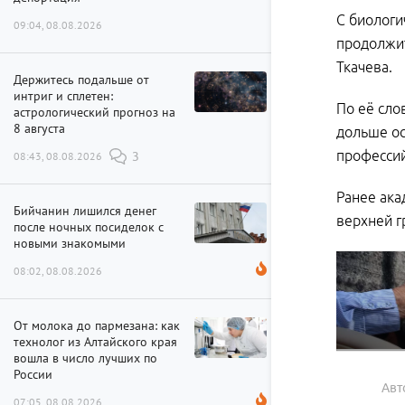
С биологи
09:04, 08.08.2026
продолжит
Ткачева.
Держитесь подальше от
интриг и сплетен:
По её сло
астрологический прогноз на
8 августа
дольше ос
профессий
08:43, 08.08.2026
3
Ранее ака
Бийчанин лишился денег
верхней г
после ночных посиделок с
новыми знакомыми
08:02, 08.08.2026
От молока до пармезана: как
технолог из Алтайского края
вошла в число лучших по
России
Авт
07:05, 08.08.2026