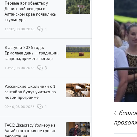
Первые арт-объекты: у
Денисовой пещеры в
Алтайском крае появились
скульптуры
11:02, 08.08.2026
1
8 августа 2026 года:
Ермолаев день — традиции,
запреты, приметы погоды
10:31, 08.08.2026
3
Российские школьники с 1
сентября будут учиться по
новой программе
09:46, 08.08.2026
1
С биоло
продолж
ТАСС: Джастасу Уолкеру из
Алтайского края не грозит
депортация