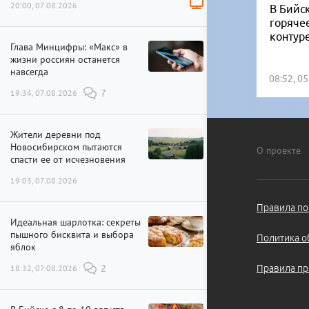
20:00, 07.08.2026
В Бийск
горяче
контур
Глава Минцифры: «Макс» в
жизни россиян останется
навсегда
08:52, 0
19:34, 07.08.2026
7
Жители деревни под
Новосибирском пытаются
О проекте
спасти ее от исчезновения
19:03, 07.08.2026
Правила по
Идеальная шарлотка: секреты
пышного бисквита и выбора
Политика о
яблок
Правила пр
18:32, 07.08.2026
2