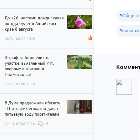
#
Обществ
До +26, местами дожди: какая
погода будет в Алтайском
крае 8 августа
#
новости 
06:31, 08.08.2026
Штраф за борщевик на
участке, выявленный ИИ,
Коммент
впервые выписали в
Подмосковье
23:13, 07.08.2026
В Думе предложили обязать
ТЦ и кафе бесплатно давать
питьевую воду посетителям
22:14, 07.08.2026
4