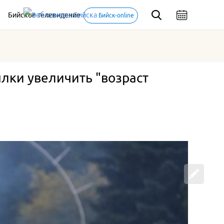
Бийское телевидение
Бийск-online
ылки увеличить "возраст