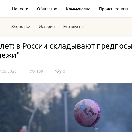
Новости
Общество
Коммуналка
Происшествия
Здоровье
История
Это вкусно
 лет: в России складывают предпос
дежи"
8.05.2026
169
0