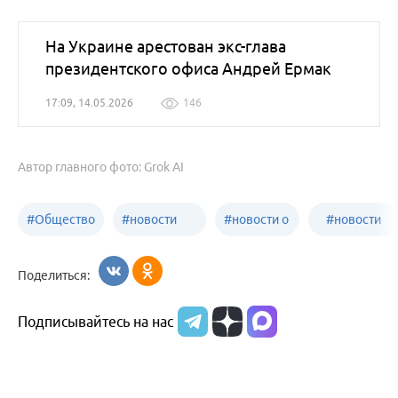
На Украине арестован экс-глава
президентского офиса Андрей Ермак
17:09, 14.05.2026
146
Автор главного фото: Grok AI
#
Общество
#
новости
#
новости о
#
новости
Бийск
образования
жизни
об армии
Поделиться:
Бийска и
Подписывайтесь на нас
Алтайского
края