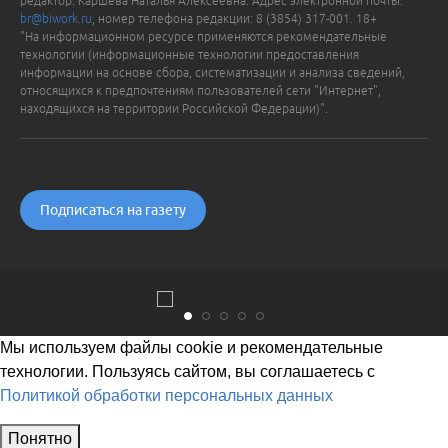
редактор: Каршева Наталья Алексеевна. Адрес электронной почты:
br@biwork.ru
, номер телефона редакции: 8 (3854) 317-001. 18+
"На информационном ресурсе применяются рекомендательные
технологии (информационные технологии предоставления
информации на основе сбора, систематизации и анализа сведений,
относящихся к предпочтениям пользователей сети "Интернет",
находящихся на территории Российской Федерации)".
Подписаться на газету
Мы используем файлы cookie и рекомендательные
технологии. Пользуясь сайтом, вы соглашаетесь с
Политикой обработки персональных данных
Понятно