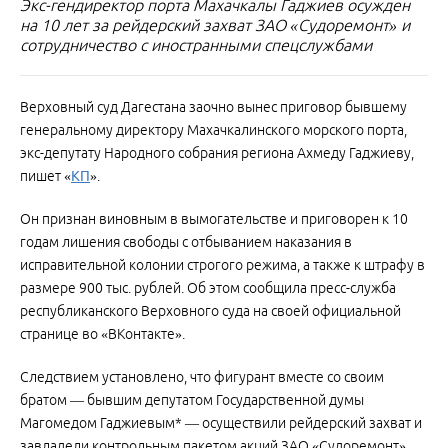
Экс-гендиректор порта Махачкалы Гаджиев осужден
на 10 лет за рейдерский захват ЗАО «Судоремонт» и
сотрудничество с иностранными спецслужбами
Верховный суд Дагестана заочно вынес приговор бывшему
генеральному директору Махачкалинского морского порта,
экс-депутату Народного собрания региона Ахмеду Гаджиеву,
пишет «
КП
».
Он признан виновным в вымогательстве и приговорен к 10
годам лишения свободы с отбыванием наказания в
исправительной колонии строгого режима, а также к штрафу в
размере 900 тыс. рублей. Об этом сообщила пресс-служба
республиканского Верховного суда на своей официальной
странице во «ВКонтакте».
Следствием установлено, что фигурант вместе со своим
братом — бывшим депутатом Государственной думы
Магомедом Гаджиевым* — осуществили рейдерский захват и
завладели контрольным пакетом акций ЗАО «Судоремонт».