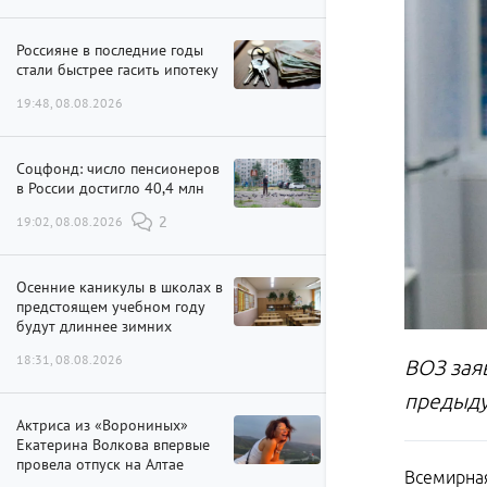
Россияне в последние годы
стали быстрее гасить ипотеку
19:48, 08.08.2026
Соцфонд: число пенсионеров
в России достигло 40,4 млн
19:02, 08.08.2026
2
Осенние каникулы в школах в
предстоящем учебном году
будут длиннее зимних
18:31, 08.08.2026
ВОЗ зая
предыд
Актриса из «Ворониных»
Екатерина Волкова впервые
провела отпуск на Алтае
Всемирная