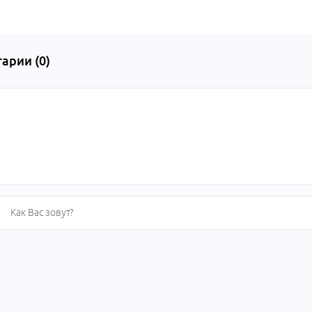
арии (
0
)