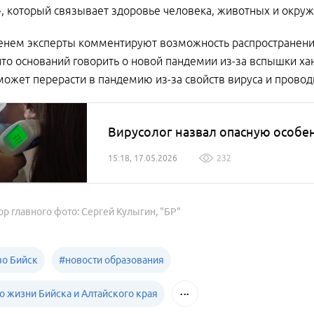
, который связывает здоровье человека, животных и окру
енем эксперты комментируют возможность распространени
что оснований говорить о новой пандемии из-за вспышки хан
ожет перерасти в пандемию из-за свойств вируса и пров
Вирусолог назвал опасную особе
15:18, 17.05.2026
232
ор главного фото: Сергей Кулыгин, "БР"
о Бийск
#
новости образования
о жизни Бийска и Алтайского края