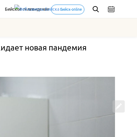
Бийское телевидение
Бийск-online
жидает новая пандемия