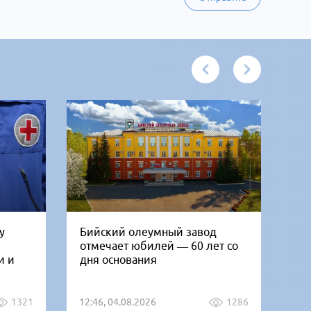
у
Бийский олеумный завод
Ни
отмечает юбилей — 60 лет со
Би
и и
дня основания
го
1321
12:46, 04.08.2026
1286
12: