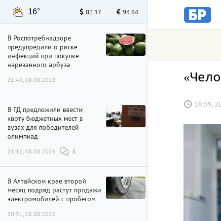
16°
82.17
94.84
В Роспотребнадзоре
предупредили о риске
инфекций при покупке
нарезанного арбуза
«Чело
21:49, 08.08.2026
18:39, 2
В ГД предложили ввести
квоту бюджетных мест в
вузах для победителей
олимпиад
21:12, 08.08.2026
4
В Алтайском крае второй
месяц подряд растут продажи
электромобилей с пробегом
20:31, 08.08.2026