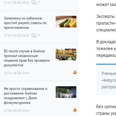
17:47, 08.08.2026
1
может ока
Эксперты 
Запеканка из кабачков:
простой рецепт, советы по
пропасти»
приготовлению
специалис
17:03, 08.08.2026
1
В докладе
тяжелее к
ВС после случая в Бийске
передающ
признал незаконным
лишение прав без проверки
документов
16:31, 08.08.2026
Ученые
«вирус
распро
Не просто соревнования и
достижения: бийчан
поздравляют с Днем
физкультурника
Без срочн
15:46, 08.08.2026
страны ук