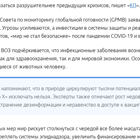
заться разрушительнее предыдущих кризисов, пишет «
КП
».
Совета по мониторингу глобальной готовности (GPMB) заяви
. Угрозы усиливаются, а инвестиции в системы защиты и ре
тов, «мир не стал безопаснее» после пандемии COVID-19 и
 ВОЗ подчёркивается, что инфекционные заболевания возни
ак для здравоохранения, так и для мировой экономики. О
иеся от животных человеку.
 напоминают, что в природе циркулируют тысячи потенциал
а X» исключать нельзя. Эксперты также отмечают рост недо
странение дезинформации и неравенство в доступе к вакци
ых мер мир рискует столкнуться с чередой все более масш
реплять системы эпиднадзора, увеличить финансирование