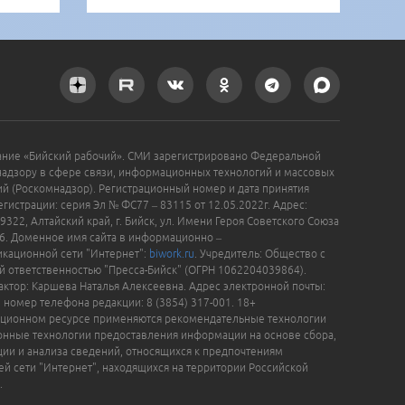
ание «Бийский рабочий». СМИ зарегистрировано Федеральной
надзору в сфере связи, информационных технологий и массовых
й (Роскомнадзор). Регистрационный номер и дата принятия
гистрации: серия Эл № ФС77 – 83115 от 12.05.2022г. Адрес:
9322, Алтайский край, г. Бийск, ул. Имени Героя Советского Союза
16. Доменное имя сайта в информационно –
кационной сети "Интернет":
biwork.ru
. Учредитель: Общество с
й ответственностью "Пресса-Бийск" (ОГРН 1062204039864).
актор: Каршева Наталья Алексеевна. Адрес электронной почты:
, номер телефона редакции: 8 (3854) 317-001. 18+
ционном ресурсе применяются рекомендательные технологии
нные технологии предоставления информации на основе сбора,
ции и анализа сведений, относящихся к предпочтениям
ей сети "Интернет", находящихся на территории Российской
.