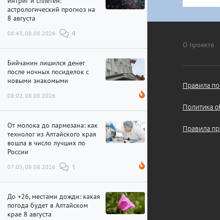
интриг и сплетен:
астрологический прогноз на
8 августа
08:43, 08.08.2026
4
О проекте
Бийчанин лишился денег
после ночных посиделок с
новыми знакомыми
Правила по
08:02, 08.08.2026
Политика о
От молока до пармезана: как
Правила пр
технолог из Алтайского края
вошла в число лучших по
России
07:05, 08.08.2026
1
До +26, местами дожди: какая
погода будет в Алтайском
крае 8 августа