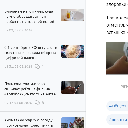
здоровье»
Бийчанам напомнили, куда
нужно обращаться при
Тем врем
проблемах с горячей водой
отметил, 
15:02, 08.08.2026
вспышка м
С 1 сентября в РФ вступают в
силу новые правила оборота
цифровой валюты
14:31, 08.08.2026
1
Пользователи массово
Авт
снижают рейтинг фильма
«Колобок», снятого на Алтае
13:47, 08.08.2026
8
#
Обществ
Аномально жаркую погоду
#
новости 
прогнозируют синоптики в