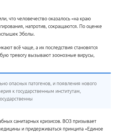
ли, что человечество оказалось «на краю
агирования, напротив, сокращаются. По оценке
 вспышек Эболы.
кают всё чаще, а их последствия становятся
собую тревогу вызывают зоонозные вирусы,
ьно опасных патогенов, и появления нового
верия к государственным институтам,
государственны
табных санитарных кризисов. ВОЗ призывает
 медицины и придерживаться принципа «Единое