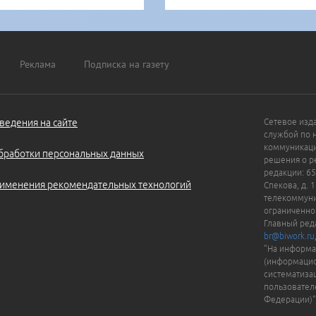
Реклама
Подписка на газету
ведения на сайте
Сетевое изд
службой по 
коммуникаци
бработки персональных данных
решения о ре
редакции: 65
именения рекомендательных технологий
Спекова, д. 
телекоммуни
ограниченно
Главный ред
br@biwork.ru
"На информа
(информацио
систематиза
пользовател
Федерации)"