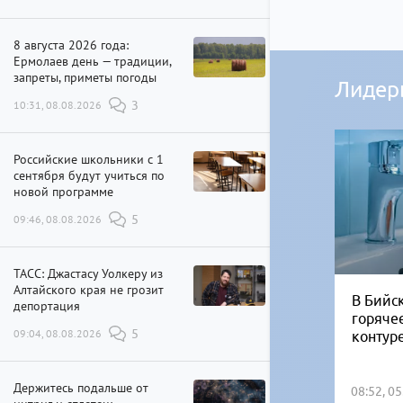
8 августа 2026 года:
Ермолаев день — традиции,
запреты, приметы погоды
Лидер
10:31, 08.08.2026
3
Российские школьники с 1
сентября будут учиться по
новой программе
09:46, 08.08.2026
5
ТАСС: Джастасу Уолкеру из
Алтайского края не грозит
В Бийск
депортация
горяче
09:04, 08.08.2026
5
контур
Держитесь подальше от
08:52, 0