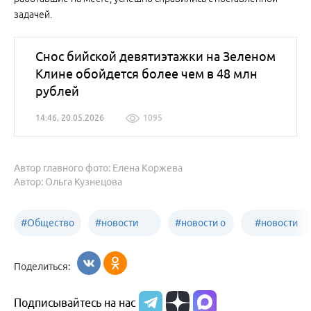
задачей.
Снос бийской девятиэтажки на Зеленом
Клине обойдется более чем в 48 млн
рублей
14:46, 20.05.2026
1095
Автор главного фото: Елена Коржева
Автор: Ольга Кузнецова
#
Общество
#
новости
#
новости о
#
новости
Бийск
образования
жизни
об армии
Поделиться:
Бийска и
Подписывайтесь на нас
Алтайского