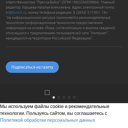
ответственностью "Пресса-Бийск" (ОГРН 1062204039864). Главный
редактор: Каршева Наталья Алексеевна. Адрес электронной почты:
br@biwork.ru
, номер телефона редакции: 8 (3854) 317-001. 18+
"На информационном ресурсе применяются рекомендательные
технологии (информационные технологии предоставления
информации на основе сбора, систематизации и анализа сведений,
относящихся к предпочтениям пользователей сети "Интернет",
находящихся на территории Российской Федерации)".
Подписаться на газету
Мы используем файлы cookie и рекомендательные
технологии. Пользуясь сайтом, вы соглашаетесь с
Политикой обработки персональных данных