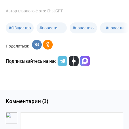
Автор главного фото: ChatGPT
#
Общество
#
новости
#
новости о
#
новости
Бийск
образования
жизни
об армии
Поделиться:
Бийска и
Подписывайтесь на нас
Алтайского
края
Комментарии (
3
)