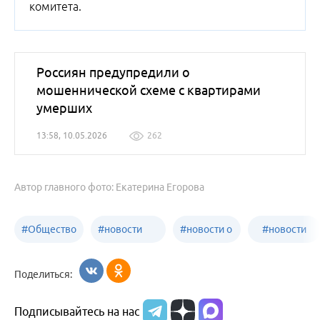
комитета.
Россиян предупредили о
мошеннической схеме с квартирами
умерших
13:58, 10.05.2026
262
Автор главного фото: Екатерина Егорова
#
Общество
#
новости
#
новости о
#
новости
Бийск
образования
жизни
об армии
Поделиться:
Бийска и
Подписывайтесь на нас
Алтайского