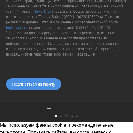
Алтайский край, г. Бийск, ул. Имени Героя Советского Союза Спекова, д.
16. Доменное имя сайта в информационно – телекоммуникационной
сети "Интернет":
biwork.ru
. Учредитель: Общество с ограниченной
ответственностью "Пресса-Бийск" (ОГРН 1062204039864). Главный
редактор: Каршева Наталья Алексеевна. Адрес электронной почты:
br@biwork.ru
, номер телефона редакции: 8 (3854) 317-001. 18+
"На информационном ресурсе применяются рекомендательные
технологии (информационные технологии предоставления
информации на основе сбора, систематизации и анализа сведений,
относящихся к предпочтениям пользователей сети "Интернет",
находящихся на территории Российской Федерации)".
Подписаться на газету
Мы используем файлы cookie и рекомендательные
технологии. Пользуясь сайтом, вы соглашаетесь с