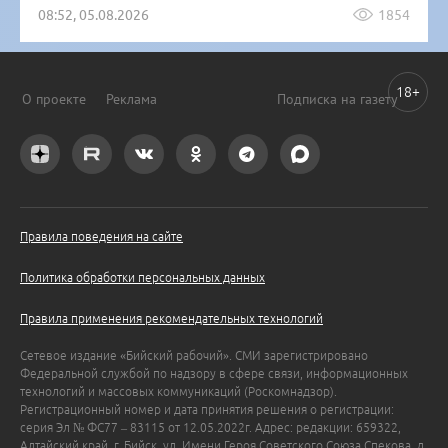
08:52, 05.08.2026
1854
18+
О проекте
Реклама
Подписка на газету
Правила поведения на сайте
Политика обработки персональных данных
Правила применения рекомендательных технологий
Сетевое издание «Бийский рабочий». СМИ зарегистрировано
Федеральной службой по надзору в сфере связи, информационных
технологий и массовых коммуникаций (Роскомнадзор).
Регистрационный номер и дата принятия решения о регистрации:
серия Эл № ФС77 – 83115 от 12.05.2022г. Адрес: редакции: 659322,
Алтайский край, г. Бийск, ул. Имени Героя Советского Союза Спекова, д.