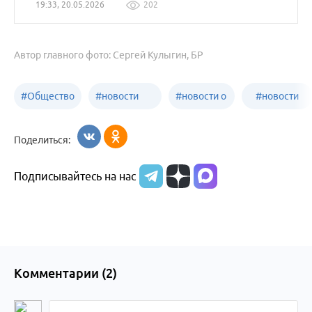
19:33, 20.05.2026
202
Автор главного фото: Сергей Кулыгин, БР
#
Общество
#
новости
#
новости о
#
новости
Бийск
образования
жизни
об армии
Поделиться:
Бийска и
Подписывайтесь на нас
Алтайского
края
Комментарии (
2
)