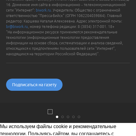
16. Доменное имя сайта в информационно – телекоммуникационной
сети "Интернет":
biwork.ru
. Учредитель: Общество с ограниченной
ответственностью "Пресса-Бийск" (ОГРН 1062204039864). Главный
редактор: Каршева Наталья Алексеевна. Адрес электронной почты:
br@biwork.ru
, номер телефона редакции: 8 (3854) 317-001. 18+
"На информационном ресурсе применяются рекомендательные
технологии (информационные технологии предоставления
информации на основе сбора, систематизации и анализа сведений,
относящихся к предпочтениям пользователей сети "Интернет",
находящихся на территории Российской Федерации)".
Подписаться на газету
Мы используем файлы cookie и рекомендательные
технологии. Пользуясь сайтом, вы соглашаетесь с