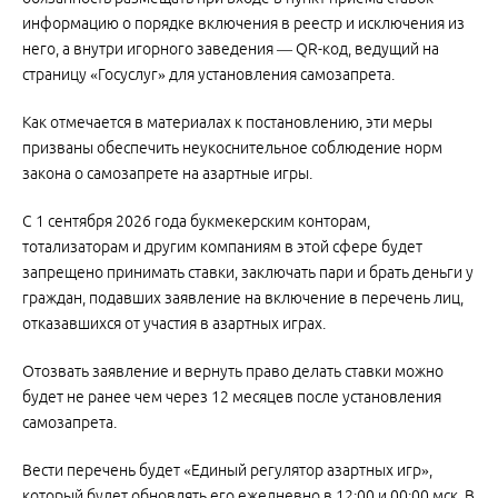
информацию о порядке включения в реестр и исключения из
него, а внутри игорного заведения — QR-код, ведущий на
страницу «Госуслуг» для установления самозапрета.
Как отмечается в материалах к постановлению, эти меры
призваны обеспечить неукоснительное соблюдение норм
закона о самозапрете на азартные игры.
С 1 сентября 2026 года букмекерским конторам,
тотализаторам и другим компаниям в этой сфере будет
запрещено принимать ставки, заключать пари и брать деньги у
граждан, подавших заявление на включение в перечень лиц,
отказавшихся от участия в азартных играх.
Отозвать заявление и вернуть право делать ставки можно
будет не ранее чем через 12 месяцев после установления
самозапрета.
Вести перечень будет «Единый регулятор азартных игр»,
который будет обновлять его ежедневно в 12:00 и 00:00 мск. В