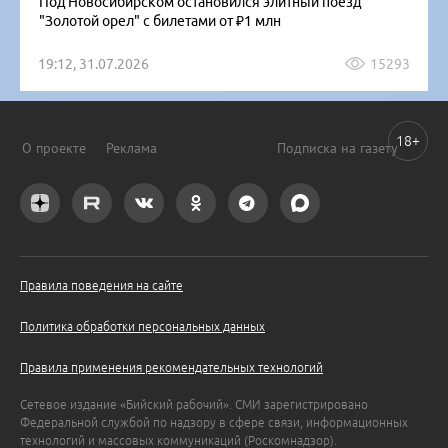
Под Новосибирском остановился элитный поезд
"Золотой орел" с билетами от ₽1 млн
19:12, 31.07.2026
15293
18+
О проекте
Реклама
Подписка на газету
Правила поведения на сайте
Политика обработки персональных данных
Правила применения рекомендательных технологий
Сетевое издание «Бийский рабочий». СМИ зарегистрировано
Федеральной службой по надзору в сфере связи, информационных
технологий и массовых коммуникаций (Роскомнадзор).