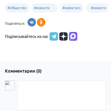
#
Общество
#
новости
#
новости о
#
новости
Бийск
образования
жизни
об армии
Поделиться:
Бийска и
Подписывайтесь на нас
Алтайского
края
Комментарии (
0
)