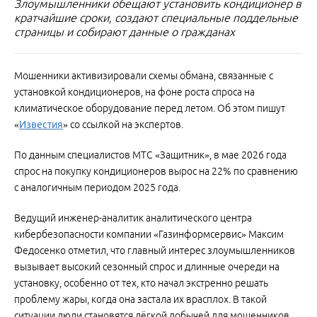
Злоумышленники обещают установить кондиционер в
кратчайшие сроки, создают специальные поддельные
страницы и собирают данные о гражданах
Мошенники активизировали схемы обмана, связанные с
установкой кондиционеров, на фоне роста спроса на
климатическое оборудование перед летом. Об этом пишут
«
Известия
» со ссылкой на экспертов.
По данным специалистов МТС «Защитник», в мае 2026 года
спрос на покупку кондиционеров вырос на 22% по сравнению
с аналогичным периодом 2025 года.
Ведущий инженер-аналитик аналитического центра
кибербезопасности компании «Газинформсервис» Максим
Федосенко отметил, что главный интерес злоумышленников
вызывает высокий сезонный спрос и длинные очереди на
установку, особенно от тех, кто начал экстренно решать
проблему жары, когда она застала их врасплох. В такой
ситуации люди становятся лёгкой добычей для мошенников,