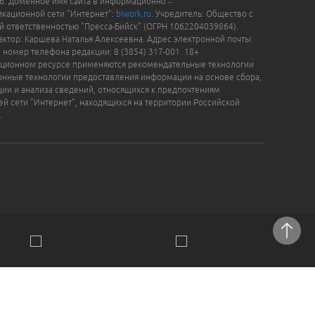
16. Доменное имя сайта в информационно –
кационной сети "Интернет":
biwork.ru
. Учредитель: Общество с
й ответственностью "Пресса-Бийск" (ОГРН 1062204039864).
актор: Каршева Наталья Алексеевна. Адрес электронной почты:
, номер телефона редакции: 8 (3854) 317-001. 18+
ционном ресурсе применяются рекомендательные технологии
нные технологии предоставления информации на основе сбора,
ции и анализа сведений, относящихся к предпочтениям
ей сети "Интернет", находящихся на территории Российской
.
отки персональных данных