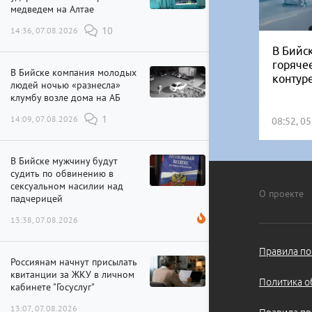
медведем на Алтае
14:36, 07.08.2026
10
В Бийск
горяче
В Бийске компания молодых
контур
людей ночью «разнесла»
клумбу возле дома на АБ
14:09, 07.08.2026
1
08:52, 0
В Бийске мужчину будут
судить по обвинению в
сексуальном насилии над
О проекте
падчерицей
13:38, 07.08.2026
Правила по
Россиянам начнут присылать
квитанции за ЖКУ в личном
Политика о
кабинете "Госуслуг"
13:07, 07.08.2026