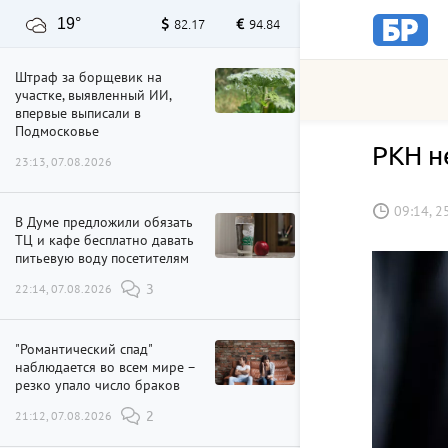
19°
82.17
94.84
Штраф за борщевик на
участке, выявленный ИИ,
впервые выписали в
Подмосковье
РКН н
23:13, 07.08.2026
09:14, 2
В Думе предложили обязать
ТЦ и кафе бесплатно давать
питьевую воду посетителям
22:14, 07.08.2026
3
"Романтический спад"
наблюдается во всем мире –
резко упало число браков
21:12, 07.08.2026
2