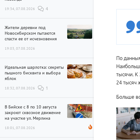
19:34, 07.08.2026
4
Жители деревни под
Новосибирском пытаются
спасти ее от исчезновения
19:03, 07.08.2026
По данны
Наибольше
Идеальная шарлотка: секреты
пышного бисквита и выбора
тысячи. К
яблок
24 тысяч 
18:32, 07.08.2026
1
Больше вс
В Бийске с 8 по 10 августа
закроют сквозное движение
на участке ул. Мерлина
18:01, 07.08.2026