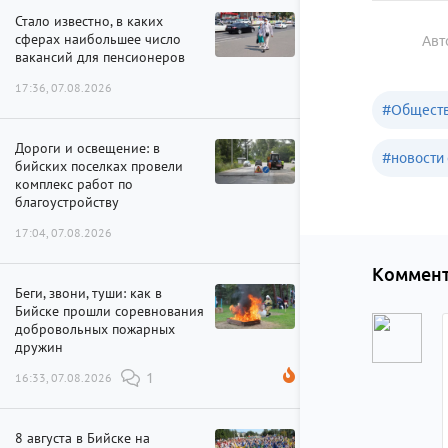
Стало известно, в каких
сферах наибольшее число
Авт
вакансий для пенсионеров
17:36, 07.08.2026
#
Обществ
Дороги и освещение: в
#
новости 
бийских поселках провели
комплекс работ по
благоустройству
17:04, 07.08.2026
Коммент
Беги, звони, туши: как в
Бийске прошли соревнования
добровольных пожарных
дружин
16:33, 07.08.2026
1
8 августа в Бийске на