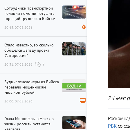
Сотрудники транспортной
полиции помогли потушить
горящий грузовик в Бийске
20:45, 07.08.2026
Стало известно, во сколько
обошелся Западу проект
"Антироссия"
20:31, 07.08.2026
7
Будни: пенсионеры из Бийска
перевели мошенникам
миллион рублей
24 мая 
20:00, 07.08.2026
Роскомнад
Глава Минцифры: «Макс» в
жизни россиян останется
РБК
со сс
навсегда