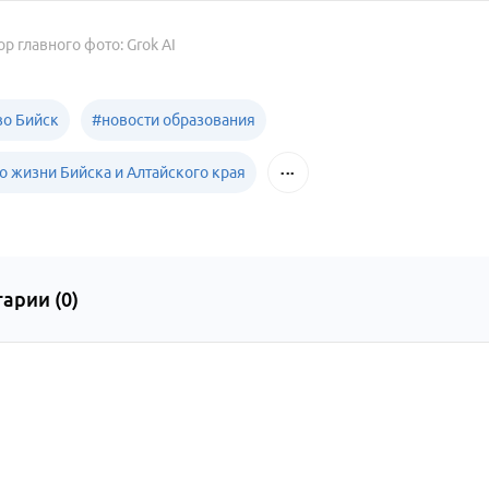
ор главного фото: Grok AI
о Бийск
#
новости образования
о жизни Бийска и Алтайского края
арии (
0
)