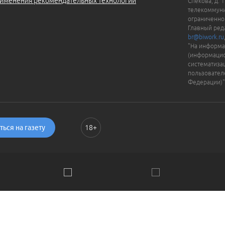
именения рекомендательных технологий
Спекова, д. 
телекоммуни
ограниченно
Главный ред
br@biwork.ru
"На информа
(информацио
систематиза
пользовател
Федерации)"
ься на газету
18+
ии. Пользуясь сайтом, вы соглашаетесь с
Политикой обраб