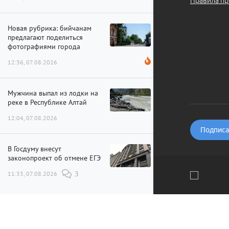
Правила пр
Новая рубрика: бийчанам
предлагают поделиться
фотографиями города
12:36, 07.08.2026
Мужчина выпал из лодки на
реке в Республике Алтай
12:04, 07.08.2026
Подписат
В Госдуму внесут
законопроект об отмене ЕГЭ
11:33, 07.08.2026
3
Мы используем файлы cookie и рекомендательные технолог
Больше воды и пара: как на
Бийской ТЭЦ идет
модернизация
Понятно