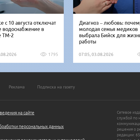
е с 10 августа отключат
Диагноз – любовь: почем
е водоснабжение в
молодая семья медиков
е ТМ-2
выбрала Бийск для жизн
работы
5.08.2026
1795
07:05, 03.08.2026
Реклама
Подписка на газету
ведения на сайте
Сетевое изд
службой по 
коммуникаци
бработки персональных данных
решения о ре
редакции: 65