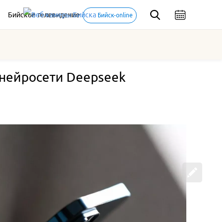
Бийское телевидение
Бийск-online
 нейросети Deepseek