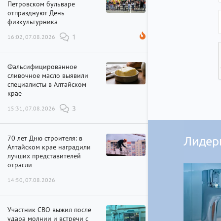
Петровском бульваре
отпразднуют День
физкультурника
16:02, 07.08.2026
1
Фальсифицированное
сливочное масло выявили
специалисты в Алтайском
крае
15:31, 07.08.2026
3
70 лет Дню строителя: в
Лидер
Алтайском крае наградили
лучших представителей
отрасли
14:50, 07.08.2026
Участник СВО выжил после
удара молнии и встречи с