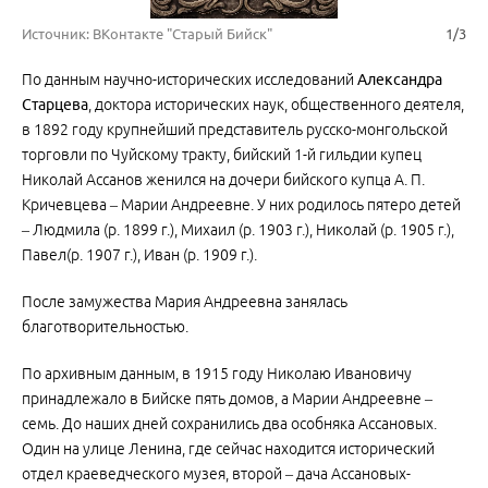
Источник: ВКонтакте "Старый Бийск"
1/3
По данным научно-исторических исследований
Александра
Старцева
, доктора исторических наук, общественного деятеля,
в 1892 году крупнейший представитель русско-монгольской
торговли по Чуйскому тракту, бийский 1-й гильдии купец
Николай Ассанов женился на дочери бийского купца А. П.
Кричевцева – Марии Андреевне. У них родилось пятеро детей
– Людмила (р. 1899 г.), Михаил (р. 1903 г.), Николай (р. 1905 г.),
Павел(р. 1907 г.), Иван (р. 1909 г.).
После замужества Мария Андреевна занялась
благотворительностью.
По архивным данным, в 1915 году Николаю Ивановичу
принадлежало в Бийске пять домов, а Марии Андреевне –
семь. До наших дней сохранились два особняка Ассановых.
Один на улице Ленина, где сейчас находится исторический
отдел краеведческого музея, второй – дача Ассановых-