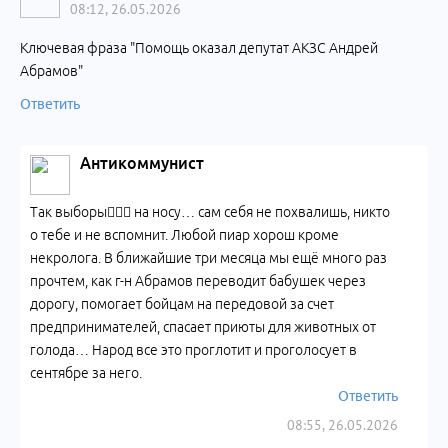
08:12, 26.05.2026
Ключевая фраза "Помощь оказал депутат АКЗС Андрей
Абрамов"
Ответить
Антикоммунист
Так выборы🤷🏼‍♂️ на носу… сам себя не похвалишь, никто
о тебе и не вспомнит. Любой пиар хорош кроме
некролога. В ближайшие три месяца мы ещё много раз
прочтем, как г-н Абрамов переводит бабушек через
дорогу, помогает бойцам на передовой за счет
предпринимателей, спасает приюты для животных от
голода… Народ все это проглотит и проголосует в
сентябре за него.
Ответить
08:55, 26.05.2026