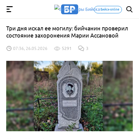
Бийск-online
Три дня искал ее могилу: бийчанин проверил
состояние захоронения Марии Ассановой
07:36, 26.05.2026
5291
3