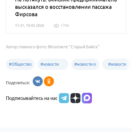
высказался о восстановлении пассажа
Фирсова
11:31, 19.05.2026
1704
Автор главного фото: ВКонтакте "Старый Бийск"
#
Общество
#
новости
#
новости о
#
новости
Бийск
образования
жизни
об армии
Поделиться:
Бийска и
Подписывайтесь на нас
Алтайского
края