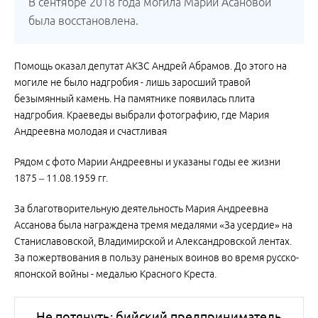
В сентябре 2018 года могила Марии Асановой
была восстановлена.
Помощь оказал депутат АКЗС Андрей Абрамов. До этого на
могиле не было надгробия - лишь заросший травой
безымянный камень. На памятнике появилась плита
надгробия. Краеведы выбрали фотографию, где Мария
Андреевна молодая и счастливая
Рядом с фото Марии Андреевны и указаны годы ее жизни
1875 – 11.08.1959 гг.
За благотворительную деятельность Мария Андреевна
Ассанова была награждена тремя медалями «За усердие» на
Станиславовской, Владимирской и Александровской лентах.
За пожертвования в пользу раненых воинов во время русско-
японской войны - медалью Красного Креста.
Не потянуть: бийский предприниматель