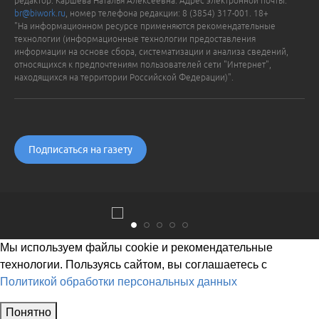
редактор: Каршева Наталья Алексеевна. Адрес электронной почты:
br@biwork.ru
, номер телефона редакции: 8 (3854) 317-001. 18+
"На информационном ресурсе применяются рекомендательные
технологии (информационные технологии предоставления
информации на основе сбора, систематизации и анализа сведений,
относящихся к предпочтениям пользователей сети "Интернет",
находящихся на территории Российской Федерации)".
Подписаться на газету
Мы используем файлы cookie и рекомендательные
технологии. Пользуясь сайтом, вы соглашаетесь с
Политикой обработки персональных данных
Понятно