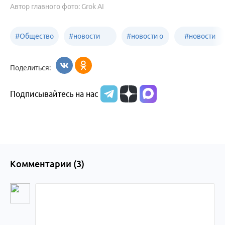
Автор главного фото: Grok AI
#
Общество
#
новости
#
новости о
#
новости
Бийск
образования
жизни
об армии
Поделиться:
Бийска и
Подписывайтесь на нас
Алтайского
края
Комментарии (
3
)