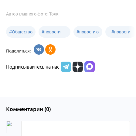
Автор главного фото: Толк
#
Общество
#
новости
#
новости о
#
новости
Бийск
образования
жизни
об армии
Поделиться:
Бийска и
Подписывайтесь на нас
Алтайского
края
Комментарии (
0
)