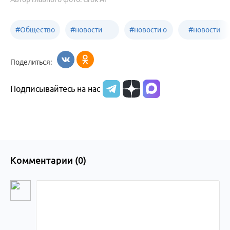
#
Общество
#
новости
#
новости о
#
новости
Бийск
образования
жизни
об армии
Поделиться:
Бийска и
Подписывайтесь на нас
Алтайского
края
Комментарии (
0
)