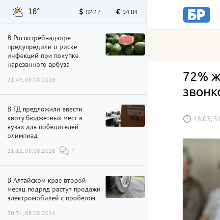
16°
82.17
94.84
В Роспотребнадзоре
предупредили о риске
инфекций при покупке
нарезанного арбуза
72% ж
21:49, 08.08.2026
звонк
В ГД предложили ввести
квоту бюджетных мест в
18:03, 3
вузах для победителей
олимпиад
21:12, 08.08.2026
1
В Алтайском крае второй
месяц подряд растут продажи
электромобилей с пробегом
20:31, 08.08.2026