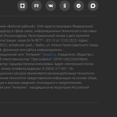
ание «Бийский рабочий». СМИ зарегистрировано Федеральной
надзору в сфере связи, информационных технологий и массовых
й (Роскомнадзор). Регистрационный номер и дата принятия
гистрации: серия Эл № ФС77 – 83115 от 12.05.2022г. Адрес:
9322, Алтайский край, г. Бийск, ул. Имени Героя Советского Союза
16. Доменное имя сайта в информационно –
кационной сети "Интернет":
biwork.ru
. Учредитель: Общество с
й ответственностью "Пресса-Бийск" (ОГРН 1062204039864).
актор: Каршева Наталья Алексеевна. Адрес электронной почты:
, номер телефона редакции: 8 (3854) 317-001. 18+
ционном ресурсе применяются рекомендательные технологии
нные технологии предоставления информации на основе сбора,
ции и анализа сведений, относящихся к предпочтениям
ей сети "Интернет", находящихся на территории Российской
.