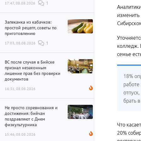
17:47, 08.08.2026
1
Аналитики
изменить 
Запеканка из кабачков:
Сибирском
простой рецепт, советы по
приготовлению
Уточняетс
17:03, 08.08.2026
1
колледж. 
семье ес
ВС после случая в Бийске
признал незаконным
лишение прав без проверки
18% оп
документов
работе
16:31, 08.08.2026
отпуск,
брать 
Не просто соревнования и
достижения: бийчан
поздравляют с Днем
физкультурника
Что касае
20% собир
15:46, 08.08.2026