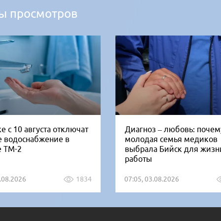
ы просмотров
е с 10 августа отключат
Диагноз – любовь: почем
е водоснабжение в
молодая семья медиков
е ТМ-2
выбрала Бийск для жизн
работы
5.08.2026
1834
07:05, 03.08.2026