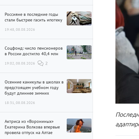
Россияне в последние годы
стали быстрее гасить ипотеку
19:48, 08.08.2026
Соцфонд: число пенсионеров
в России достигло 40,4 млн
19:02, 08.08.2026
2
Осенние каникулы в школах в
предстоящем учебном году
будут длиннее зимних
18:31, 08.08.2026
Последн
Актриса из «Ворониных»
адаптир
Екатерина Волкова впервые
провела отпуск на Алтае