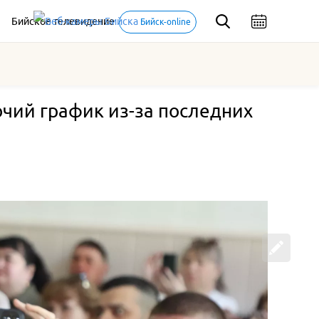
Бийское телевидение
Бийск-online
чий график из-за последних