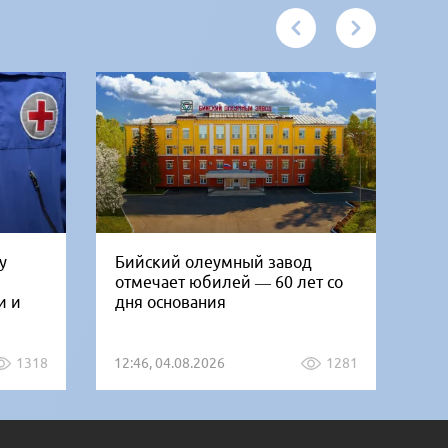
у
Бийский олеумный завод
Ни
отмечает юбилей — 60 лет со
Би
и и
дня основания
го
1318
12:46, 04.08.2026
1281
12: