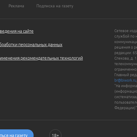
Реклама
Подписка на газету
ведения на сайте
Сетевое изд
службой по 
коммуникаци
бработки персональных данных
решения о ре
редакции: 65
именения рекомендательных технологий
Спекова, д. 
телекоммуни
ограниченно
Главный ред
br@biwork.ru
"На информа
(информацио
систематиза
пользовател
Федерации)"
ься на газету
18+