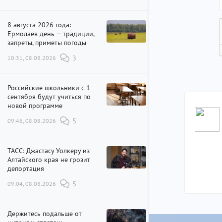
8 августа 2026 года:
Ермолаев день — традиции,
запреты, приметы погоды
10:31, 08.08.2026
3
Российские школьники с 1
сентября будут учиться по
новой программе
09:46, 08.08.2026
5
ТАСС: Джастасу Уолкеру из
Алтайского края не грозит
депортация
09:04, 08.08.2026
5
Держитесь подальше от