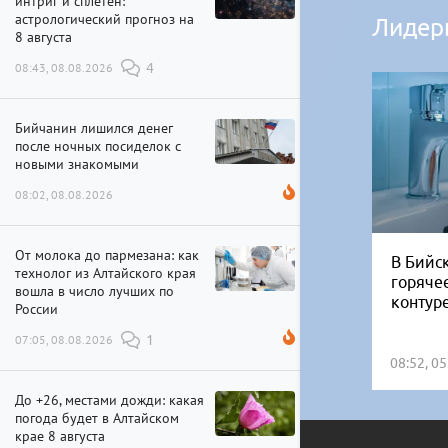
интриг и сплетен:
астрологический прогноз на
Лидер
8 августа
08:43, 08.08.2026
4
Бийчанин лишился денег
после ночных посиделок с
новыми знакомыми
08:02, 08.08.2026
От молока до пармезана: как
В Бийск
технолог из Алтайского края
горяче
вошла в число лучших по
контур
России
07:05, 08.08.2026
1
08:52, 0
До +26, местами дожди: какая
погода будет в Алтайском
крае 8 августа