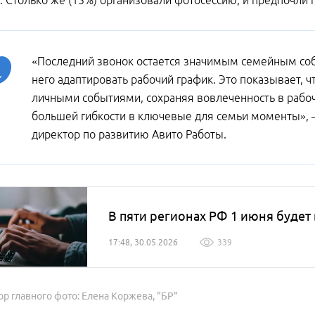
. Столько же (15%) организовали фотосессию, и предпочли п
«Последний звонок остается значимым семейным соб
него адаптировать рабочий график. Это показывает, 
личными событиями, сохраняя вовлеченность в рабоч
большей гибкости в ключевые для семьи моменты»,
директор по развитию Авито Работы.
В пяти регионах РФ 1 июня буде
17:48, 30.05.2026
339
ор главного фото: Елена Коржева, "БР"