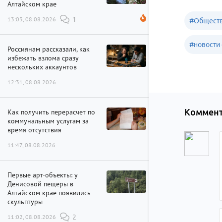
Алтайском крае
13:03, 08.08.2026
1
#
Обществ
#
новости 
Россиянам рассказали, как
избежать взлома сразу
нескольких аккаунтов
12:31, 08.08.2026
Коммент
Как получить перерасчет по
коммунальным услугам за
время отсутствия
11:47, 08.08.2026
Первые арт-объекты: у
Денисовой пещеры в
Алтайском крае появились
скульптуры
11:02, 08.08.2026
2