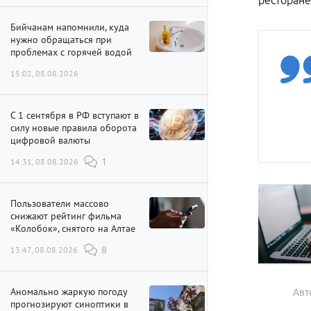
ресторане
Бийчанам напомнили, куда
нужно обращаться при
проблемах с горячей водой
15:02, 08.08.2026
С 1 сентября в РФ вступают в
силу новые правила оборота
цифровой валюты
14:31, 08.08.2026
1
Пользователи массово
снижают рейтинг фильма
«Колобок», снятого на Алтае
13:47, 08.08.2026
8
Аномально жаркую погоду
Авт
прогнозируют синоптики в