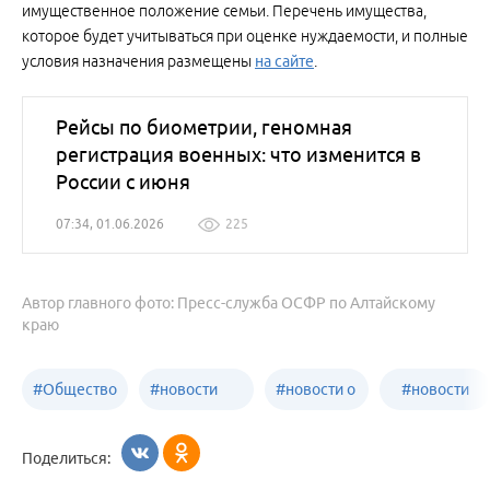
имущественное положение семьи. Перечень имущества,
которое будет учитываться при оценке нуждаемости, и полные
условия назначения размещены
на сайте
.
Рейсы по биометрии, геномная
регистрация военных: что изменится в
России с июня
07:34, 01.06.2026
225
Автор главного фото: Пресс-служба ОСФР по Алтайскому
краю
#
Общество
#
новости
#
новости о
#
новости
Бийск
образования
жизни
об армии
Поделиться:
Бийска и