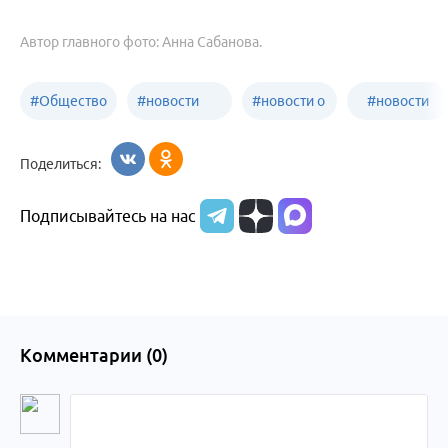
Автор главного фото: Анна Сабанова.
#
Общество
#
новости
#
новости о
#
новости
Бийск
образования
жизни
об армии
Поделиться:
Бийска и
Подписывайтесь на нас
Алтайского
края
Комментарии (
0
)