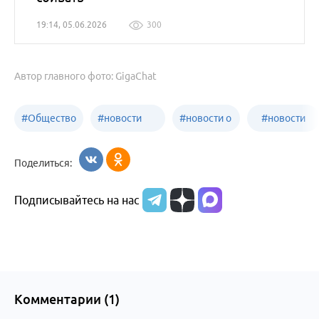
19:14, 05.06.2026
300
Автор главного фото: GigaChat
#
Общество
#
новости
#
новости о
#
новости
Бийск
образования
жизни
об армии
Поделиться:
Бийска и
Подписывайтесь на нас
Алтайского
края
Комментарии (
1
)