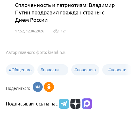
Сплоченность и патриотизм: Владимир
Путин поздравил граждан страны с
Днем России
17:52, 12.06.2026
121
Автор главного фото: kremlin.ru
#
Общество
#
новости
#
новости о
#
новости
Бийск
образования
жизни
об армии
Поделиться:
Бийска и
Подписывайтесь на нас
Алтайского
края