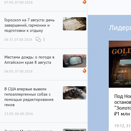
07:05, 07.08.2026
Гороскоп на 7 августа: день
завершений, гармонии и
Лидер
подготовки к отдыху
06:37, 07.08.2026
3
Местами дождь: о погоде в
Алтайском крае 8 августа
06:05, 07.08.2026
В США впервые вывели
гипоаллергенных собак с
Под Но
помощью редактирования
остано
генов
"Золот
₽1 млн
23:05, 06.08.2026
19:12, 3