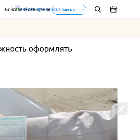
Бийское телевидение
Бийск-online
ожность оформлять