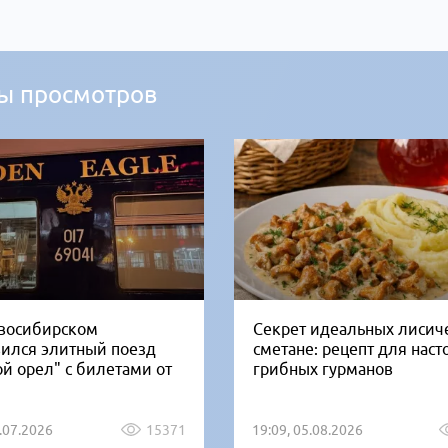
ы просмотров
восибирском
Секрет идеальных лисич
вился элитный поезд
сметане: рецепт для нас
ой орел" с билетами от
грибных гурманов
1.07.2026
15371
19:09, 05.08.2026