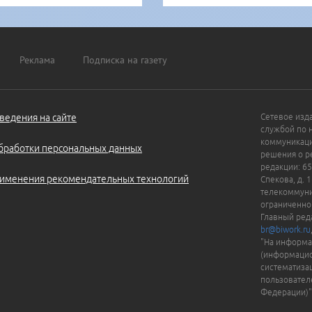
Реклама
Подписка на газету
ведения на сайте
Сетевое изд
службой по 
коммуникаци
бработки персональных данных
решения о ре
редакции: 65
именения рекомендательных технологий
Спекова, д. 
телекоммуни
ограниченно
Главный ред
br@biwork.ru
"На информа
(информацио
систематиза
пользовател
Федерации)"