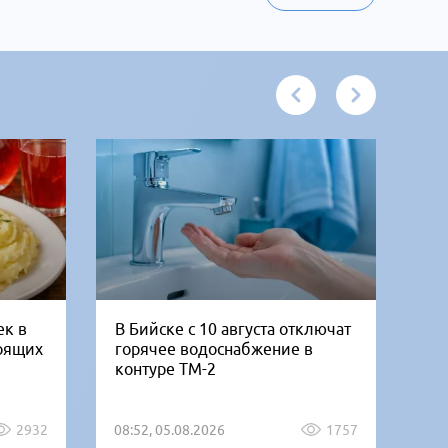
ек в
В Бийске с 10 августа отключат
Че
тоящих
горячее водоснабжение в
га
контуре ТМ-2
ух
2932
08:52, 05.08.2026
1757
15: