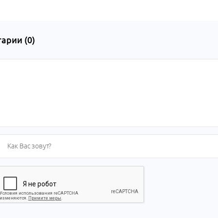
арии (
0
)