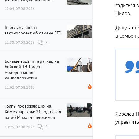
садиться 
12:04, 07.08.2026
Нилов.
В Госдуму внесут
Депутат п
законопроект об отмене ЕГЭ
в семье н
11:33, 07.08.2026
3
Больше воды и пара: как на
Бийской ТЭЦ идет
модернизация
химводоочистки
11:02, 07.08.2026
Толпы провожающих на
Коммунарском: 21 год назад
Ярослав Н
погиб Михаил Евдокимов
управлять
10:25, 07.08.2026
9