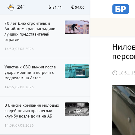
24°
81.41
94.06
70 лет Дню строителя: в
Алтайском крае наградили
лучших представителей
отрасли
Нилов
14:50, 07.08.2026
персо
Участник СВО выжил после
удара молнии и встречи с
16:31, 1
медведем на Алтае
14:36, 07.08.2026
В Бийске компания молодых
людей ночью «разнесла»
клумбу возле дома на АБ
14:09, 07.08.2026