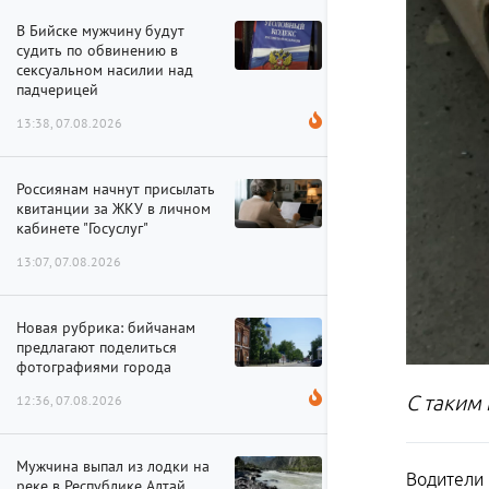
В Бийске мужчину будут
судить по обвинению в
сексуальном насилии над
падчерицей
13:38, 07.08.2026
Россиянам начнут присылать
квитанции за ЖКУ в личном
кабинете "Госуслуг"
13:07, 07.08.2026
Новая рубрика: бийчанам
предлагают поделиться
фотографиями города
С таким
12:36, 07.08.2026
Мужчина выпал из лодки на
Водители 
реке в Республике Алтай