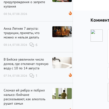
предупреждения о запрете
купания
08:36, 07.08.2026
Коммент
Анна Летняя 7 августа:
традиции, приметы, что
можно и нельзя делать
08:14, 07.08.2026
6
В Бийске увеличили число
домов, где отключат горячую
воду с 10 по 14 августа
07:34, 07.08.2026
1
Сломал ей ребра и побрил
налысо: бийчане
рассказывают, как алкоголь
рушит семьи