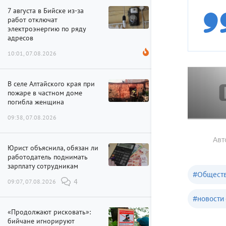
7 августа в Бийске из-за
работ отключат
электроэнергию по ряду
адресов
10:01, 07.08.2026
В селе Алтайского края при
пожаре в частном доме
погибла женщина
09:38, 07.08.2026
Авт
Юрист объяснила, обязан ли
работодатель поднимать
зарплату сотрудникам
#
Обществ
09:07, 07.08.2026
4
#
новости 
«Продолжают рисковать»:
бийчане игнорируют