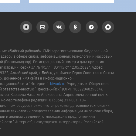
ание «Бийский рабочий». СМИ зарегистрировано Федеральной
надзору в сфере связи, информационных технологий и массовых
й (Роскомнадзор). Регистрационный номер и дата принятия
гистрации: серия Эл № ФС77 – 83115 от 12.05.2022г. Адрес:
9322, Алтайский край, г. Бийск, ул. Имени Героя Советского Союза
16. Доменное имя сайта в информационно –
кационной сети "Интернет":
biwork.ru
. Учредитель: Общество с
й ответственностью "Пресса-Бийск" (ОГРН 1062204039864).
актор: Каршева Наталья Алексеевна. Адрес электронной почты:
, номер телефона редакции: 8 (3854) 317-001. 18+
ционном ресурсе применяются рекомендательные технологии
нные технологии предоставления информации на основе сбора,
ции и анализа сведений, относящихся к предпочтениям
ей сети "Интернет", находящихся на территории Российской
.