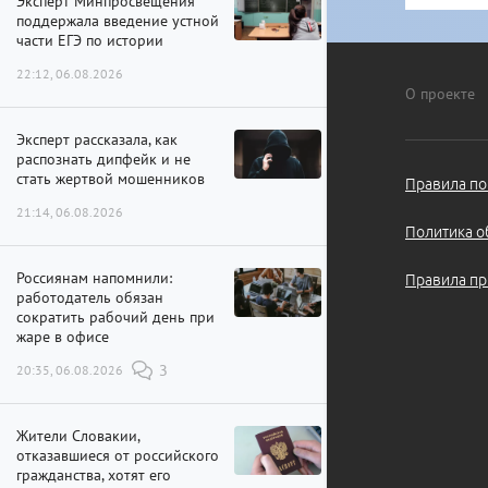
Эксперт Минпросвещения
поддержала введение устной
части ЕГЭ по истории
22:12, 06.08.2026
О проекте
Эксперт рассказала, как
распознать дипфейк и не
стать жертвой мошенников
Правила по
21:14, 06.08.2026
Политика о
Россиянам напомнили:
Правила пр
работодатель обязан
сократить рабочий день при
жаре в офисе
20:35, 06.08.2026
3
Жители Словакии,
отказавшиеся от российского
гражданства, хотят его