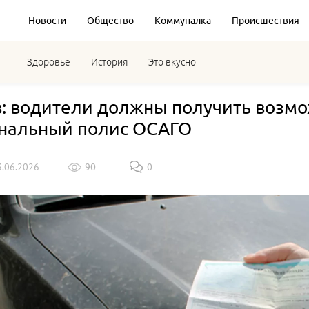
Новости
Общество
Коммуналка
Происшествия
Здоровье
История
Это вкусно
: водители должны получить возм
нальный полис ОСАГО
3.06.2026
90
0