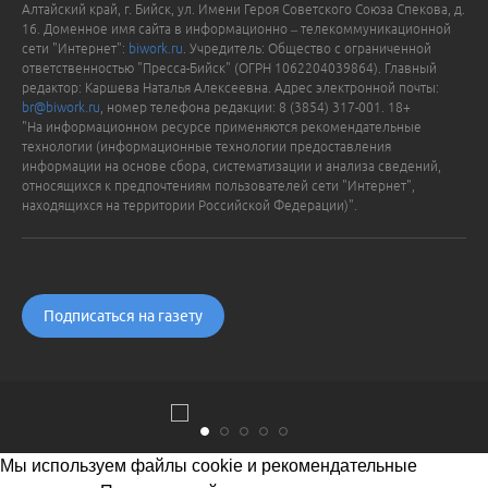
Алтайский край, г. Бийск, ул. Имени Героя Советского Союза Спекова, д.
16. Доменное имя сайта в информационно – телекоммуникационной
сети "Интернет":
biwork.ru
. Учредитель: Общество с ограниченной
ответственностью "Пресса-Бийск" (ОГРН 1062204039864). Главный
редактор: Каршева Наталья Алексеевна. Адрес электронной почты:
br@biwork.ru
, номер телефона редакции: 8 (3854) 317-001. 18+
"На информационном ресурсе применяются рекомендательные
технологии (информационные технологии предоставления
информации на основе сбора, систематизации и анализа сведений,
относящихся к предпочтениям пользователей сети "Интернет",
находящихся на территории Российской Федерации)".
Подписаться на газету
Мы используем файлы cookie и рекомендательные