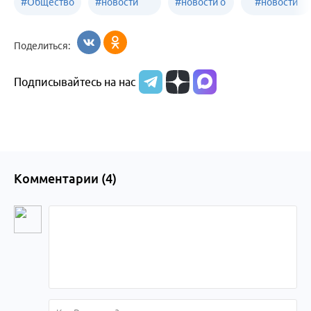
#
Общество
#
новости
#
новости о
#
новости
Бийск
образования
жизни
об армии
Поделиться:
Бийска и
Подписывайтесь на нас
Алтайского
края
Комментарии (
4
)