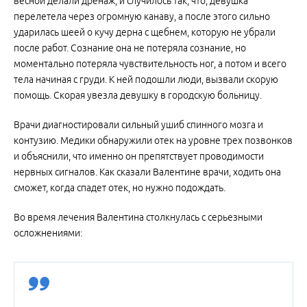
весной делали дренаж, и случилось так, что, девушка
перелетела через огромную канаву, а после этого сильно
ударилась шеей о кучу дерна с щебнем, которую не убрали
после работ. Сознание она не потеряла сознание, но
моментально потеряла чувствительность ног, а потом и всего
тела начиная с груди. К ней подошли люди, вызвали скорую
помощь. Скорая увезла девушку в городскую больницу.
Врачи диагностировали сильный ушиб спинного мозга и
контузию. Медики обнаружили отек на уровне трех позвонков
и объяснили, что именно он препятствует проводимости
нервных сигналов. Как сказали Валентине врачи, ходить она
сможет, когда спадет отек, но нужно подождать.
Во время лечения Валентина столкнулась с серьезными
осложнениями: