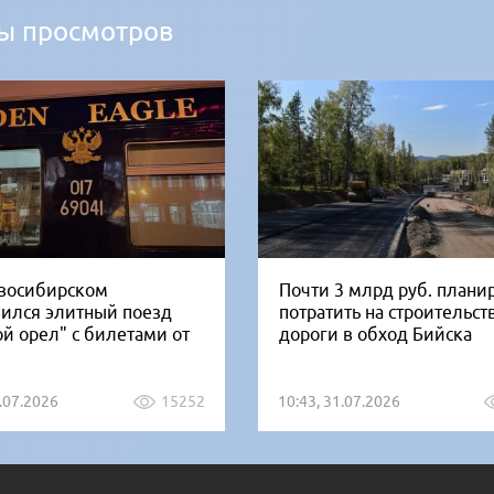
ы просмотров
восибирском
Почти 3 млрд руб. плани
вился элитный поезд
потратить на строительст
ой орел" с билетами от
дороги в обход Бийска
1.07.2026
15252
10:43, 31.07.2026