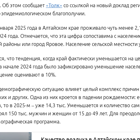
. Об этом сообщает
«Толк»
со ссылкой на новый доклад рег
-эпидемиологическом благополучии.
 января 2025 года в Алтайском крае проживало чуть менее 2,1
024 года. Отмечается, что эта цифра сопоставима с населен
 районы или город Яровое. Население сельской местности у
я, что тенденция, когда край фактически уменьшается на ц
в начале 2024 года было зафиксировано уменьшение населен
щение оценивают в 10%.
демографическую ситуацию влияет целый комплекс причин 
их и других. Одна из них кроется в падении рождаемости: е
в, то в 2025-м – уже 14,3 тыс. Уменьшается и количество са
рял 150 тыс. мужчин и женщин от 15 до 49 лет. Для преодо
ографическая программа.
Качество воздуха в Алтайском крае