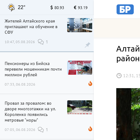
22°
80.93
93.19
Жителей Алтайского края
приглашают на обучение в
СФУ
10:47, 05.08.2026
1
Алтай
район
Пенсионеры из Бийска
перевели мошенникам почти
миллион рублей
12:31, 1
07:33, 06.08.2026
Провал за провалом: во
дворе многоэтажки на ул.
Короленко появились
метровые "норы"
07:05, 06.08.2026
1