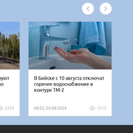
руют
В Бийске с 10 августа отключат
«Б
во
горячее водоснабжение в
но
контуре ТМ-2
от
2334
08:52, 05.08.2026
1513
07: