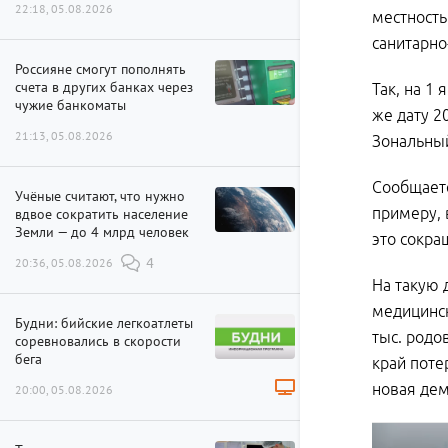
22:18, 05.08.2026
местность
санитарно
Россияне смогут пополнять
счета в других банках через
Так, на 1
чужие банкоматы
же дату 2
21:13, 05.08.2026
Зональный
Сообщаетс
Учёные считают, что нужно
примеру, 
вдвое сократить население
Земли — до 4 млрд человек
это сокра
20:36, 05.08.2026
4
На такую 
медицинск
Будни: бийские легкоатлеты
тыс. родо
соревновались в скорости
бега
край поте
новая дем
20:00, 05.08.2026