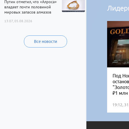
Путин отметил, что «Алроса»
владеет почти половиной
Лидер
мировых запасов алмазов
13:07, 05.08.2026
Все новости
Под Но
остано
"Золот
₽1 млн
19:12, 3