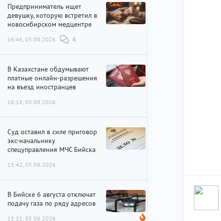
Предприниматель ищет
девушку, которую встретил в
новосибирском медцентре
16:46, 05.08.2026
4
В Казахстане обдумывают
платные онлайн-разрешения
на въезд иностранцев
16:16, 05.08.2026
Суд оставил в силе приговор
экс-начальнику
спецуправления МЧС Бийска
15:42, 05.08.2026
В Бийске 6 августа отключат
подачу газа по ряду адресов
15:11, 05.08.2026