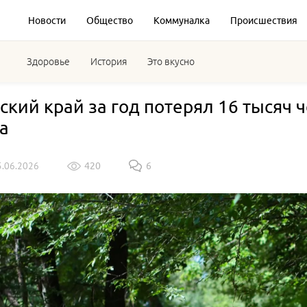
Новости
Общество
Коммуналка
Происшествия
Здоровье
История
Это вкусно
ский край за год потерял 16 тысяч
а
5.06.2026
420
6