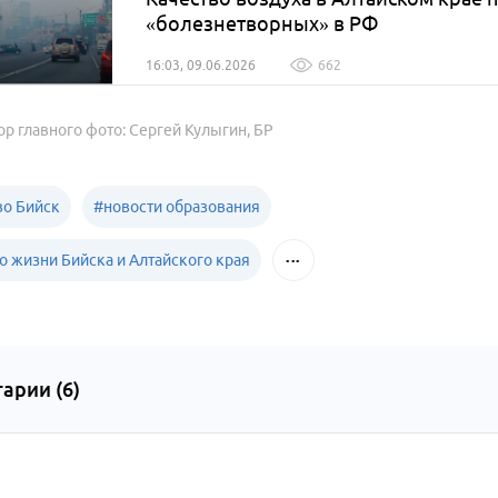
«болезнетворных» в РФ
16:03, 09.06.2026
662
ор главного фото: Сергей Кулыгин, БР
о Бийск
#
новости образования
о жизни Бийска и Алтайского края
арии (
6
)