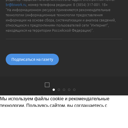
br@biwork.ru
, номер телефона редакции: 8 (3854) 317-001. 18+
"На информационном ресурсе применяются рекомендательные
технологии (информационные технологии предоставления
информации на основе сбора, систематизации и анализа сведений,
относящихся к предпочтениям пользователей сети "Интернет",
находящихся на территории Российской Федерации)".
Подписаться на газету
Мы используем файлы cookie и рекомендательные
технологии. Пользуясь сайтом, вы соглашаетесь с
Политикой обработки персональных данных
Понятно