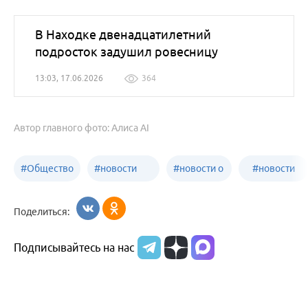
В Находке двенадцатилетний
подросток задушил ровесницу
13:03, 17.06.2026
364
Автор главного фото: Алиса AI
#
Общество
#
новости
#
новости о
#
новости
Бийск
образования
жизни
об армии
Поделиться:
Бийска и
Подписывайтесь на нас
Алтайского
края