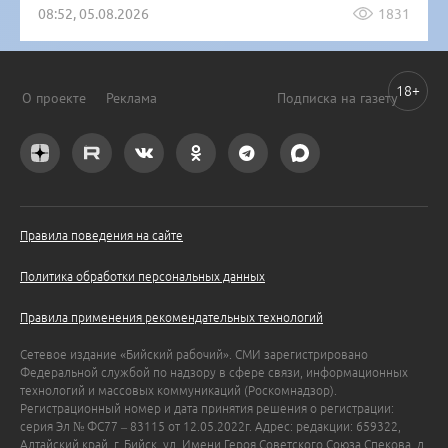
08:52, 05.08.2026
1831
18+
О проекте
Реклама
Подписка на газету
Правила поведения на сайте
Политика обработки персональных данных
Правила применения рекомендательных технологий
Сетевое издание «Бийский рабочий». СМИ зарегистрировано
Федеральной службой по надзору в сфере связи, информационных
технологий и массовых коммуникаций (Роскомнадзор).
Регистрационный номер и дата принятия решения о регистрации:
серия Эл № ФС77 – 83115 от 12.05.2022г. Адрес: редакции: 659322,
Алтайский край, г. Бийск, ул. Имени Героя Советского Союза Спекова, д.