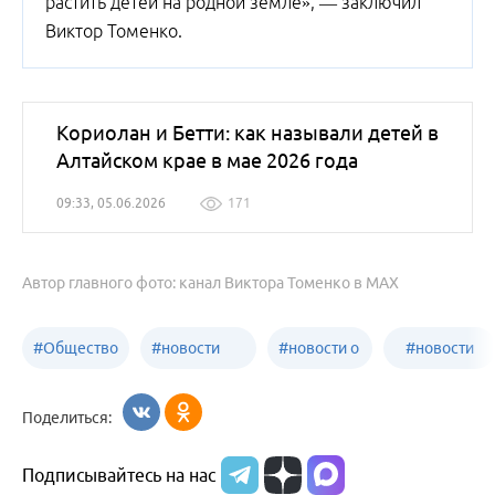
растить детей на родной земле», — заключил
Виктор Томенко.
Кориолан и Бетти: как называли детей в
Алтайском крае в мае 2026 года
09:33, 05.06.2026
171
Автор главного фото: канал Виктора Томенко в MAX
#
Общество
#
новости
#
новости о
#
новости
Бийск
образования
жизни
об армии
Поделиться:
Бийска и
Подписывайтесь на нас
Алтайского