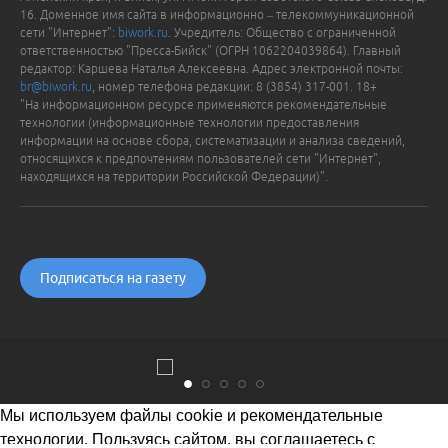
16. Доменное имя сайта в информационно – телекоммуникационной
сети "Интернет":
biwork.ru
. Учредитель: Общество с ограниченной
ответственностью "Пресса-Бийск" (ОГРН 1062204039864). Главный
редактор: Каршева Наталья Алексеевна. Адрес электронной почты:
br@biwork.ru
, номер телефона редакции: 8 (3854) 317-001. 18+
"На информационном ресурсе применяются рекомендательные
технологии (информационные технологии предоставления
информации на основе сбора, систематизации и анализа сведений,
относящихся к предпочтениям пользователей сети "Интернет",
находящихся на территории Российской Федерации)".
Подписаться на газету
Мы используем файлы cookie и рекомендательные
технологии. Пользуясь сайтом, вы соглашаетесь с