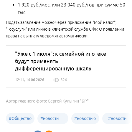
1 920 руб./мес. или 23 040 руб./год при сумме 50
тыс.
Подать заявление можно через приложение "Мой налог",
"Госуслуги" или лично в клиентской службе СФР. О появлении
права на выплату уведомят автоматически.
"Уже с 1 июля": к семейной ипотеке
будут применять
дифференцированную шкалу
12:11, 14.06.2026
326
Автор главного фото: Сергей Кулыгин "БР"
#
Общество
#
новости
#
новости о
#
новости
Бийск
образования
жизни
об армии